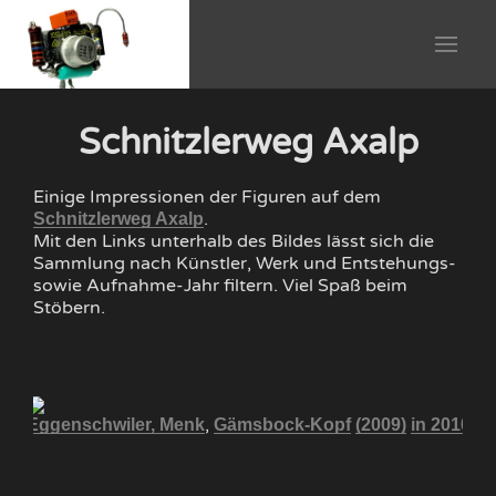
Schnitzlerweg Axalp
Einige Impressionen der Figuren auf dem
.
Schnitzlerweg Axalp
Mit den Links unterhalb des Bildes lässt sich die
Sammlung nach Künstler, Werk und Entstehungs-
sowie Aufnahme-Jahr filtern. Viel Spaß beim
Stöbern.
,
10
Eggenschwiler, Menk
Gämsbock-Kopf
(2009)
in 2010