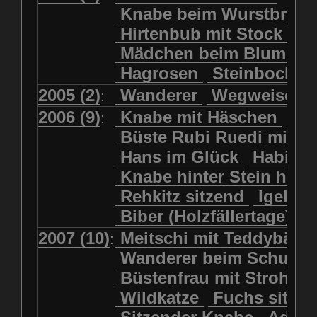
Kolkrabe
Kormoran
Knabe beim Wurstbrate
Mädchen beim Blumenpflücken
Kuhkopf
Luchs schreitend
Hirtenbub mit Stock
Mädchen in Regenjacke
Luchs sitzend
Murmeltier
Mädchen beim Blumenp
Mädchen in Regenjacke und Reg
Murmeltiere
Rehbockkopf
Hagrosen
Steinbock
J
Mädchen mit Regenmolch
Rehkitz
Rehkitz sitzend
Mädchen mit Schmetterling
2005 (2)
Wanderer
Wegweiser
:
Salamader
Schmetterling
Mätti Grossmann-Michel
2006 (9)
Knabe mit Häschen
Wo
:
Schmetterlinge
Schnecke
Meitschi (Rundweg)
Büste Rubi Ruedi mit H
Schwarznasenschaf
Meitschi mit Teddybär
Hans im Glück
Habich
Schwarznasenschaf mit Kalb
Pilzfraueli
Risetenmandli
Knabe hinter Stein her
Schwein
Steinbock
Sitzender Knabe
Tengeler
Rehkitz sitzend
Igel
Steinbock
Steinmarder
Träumer
Wanderer
Biber (Holzfällertage)
Uhu
Uhu
Uhu mit Jungen
Wanderer beim Schuhbinden
2007 (10)
Meitschi mit Teddybär
K
:
Waschbär
Wildkatze
Wegweiser
Wilde Hilde
Wanderer beim Schuhb
Wildsau
Wolf
Ziegenkopf
Wildhüter
Wurzelkind
Büstenfrau mit Strohut
Wildkatze
Fuchs sitze