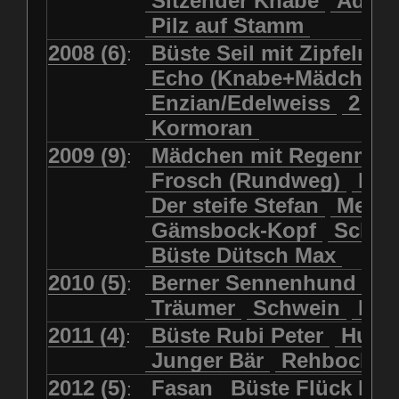
Sitzender Knabe
Adler 
Pilz auf Stamm
2008 (6)
Büste Seil mit Zipfelmü
:
Echo (Knabe+Mädchen
Enzian/Edelweiss
2 Ha
Kormoran
2009 (9)
Mädchen mit Regenmol
:
Frosch (Rundweg)
Kuh
Der steife Stefan
Meits
Gämsbock-Kopf
Schme
Büste Dütsch Max
2010 (5)
Berner Sennenhund
Bü
:
Träumer
Schwein
Kol
2011 (4)
Büste Rubi Peter
Huck
:
Junger Bär
Rehbockko
2012 (5)
Fasan
Büste Flück Ern
: