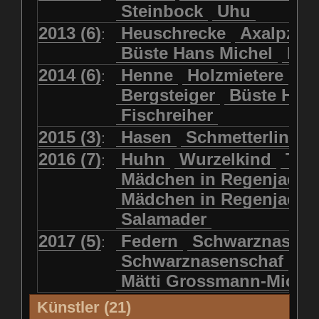
Steinbock
Uhu
2013 (6)
Heuschrecke
Axalpzwe
:
Büste Hans Michel
Ha
2014 (6)
Henne
Holzmietere
Fr
:
Bergsteiger
Büste HP 
Fischreiher
2015 (3)
Hasen
Schmetterlinge
:
2016 (7)
Huhn
Wurzelkind
Türk
:
Mädchen in Regenjacke
Mädchen in Regenjack
Salamader
2017 (5)
Federn
Schwarznasens
:
Schwarznasenschaf
Mätti Grossmann-Miche
Künstler (21)