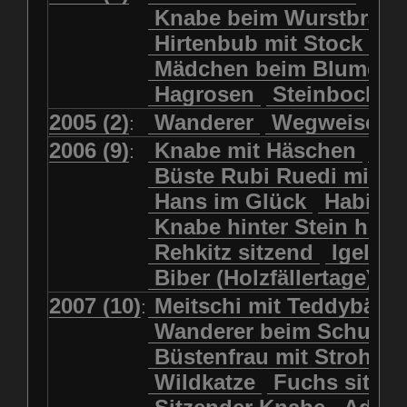
Kolkrabe
Kormoran
Knabe beim Wurstbrate
Mädchen beim Blumenpflücken
Kuhkopf
Luchs schreitend
Hirtenbub mit Stock
Mädchen in Regenjacke
Luchs sitzend
Murmeltier
Mädchen beim Blumenp
Mädchen in Regenjacke und Reg
Murmeltiere
Rehbockkopf
Hagrosen
Steinbock
J
Mädchen mit Regenmolch
Rehkitz
Rehkitz sitzend
Mädchen mit Schmetterling
2005 (2)
Wanderer
Wegweiser
:
Salamader
Schmetterling
Mätti Grossmann-Michel
2006 (9)
Knabe mit Häschen
Wo
:
Schmetterlinge
Schnecke
Meitschi (Rundweg)
Büste Rubi Ruedi mit H
Schwarznasenschaf
Meitschi mit Teddybär
Hans im Glück
Habich
Schwarznasenschaf mit Kalb
Pilzfraueli
Risetenmandli
Knabe hinter Stein her
Schwein
Steinbock
Sitzender Knabe
Tengeler
Rehkitz sitzend
Igel
Steinbock
Steinmarder
Träumer
Wanderer
Biber (Holzfällertage)
Uhu
Uhu
Uhu mit Jungen
Wanderer beim Schuhbinden
2007 (10)
Meitschi mit Teddybär
K
:
Waschbär
Wildkatze
Wegweiser
Wilde Hilde
Wanderer beim Schuhb
Wildsau
Wolf
Ziegenkopf
Wildhüter
Wurzelkind
Büstenfrau mit Strohut
Wildkatze
Fuchs sitze