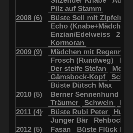
Sitzender Knabe
Adler 
Pilz auf Stamm
2008 (6)
Büste Seil mit Zipfelmü
:
Echo (Knabe+Mädchen
Enzian/Edelweiss
2 Ha
Kormoran
2009 (9)
Mädchen mit Regenmol
:
Frosch (Rundweg)
Kuh
Der steife Stefan
Meits
Gämsbock-Kopf
Schme
Büste Dütsch Max
2010 (5)
Berner Sennenhund
Bü
:
Träumer
Schwein
Kol
2011 (4)
Büste Rubi Peter
Huck
:
Junger Bär
Rehbockko
2012 (5)
Fasan
Büste Flück Ern
: