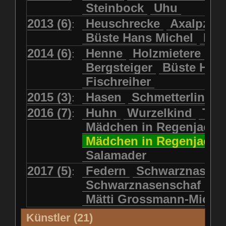
Steinbock
Uhu
2013 (6)
Heuschrecke
Axalpzwe
:
Büste Hans Michel
Ha
2014 (6)
Henne
Holzmietere
Fr
:
Bergsteiger
Büste HP 
Fischreiher
2015 (3)
Hasen
Schmetterlinge
:
2016 (7)
Huhn
Wurzelkind
Türk
:
Mädchen in Regenjacke
Mädchen in Regenjack
Salamader
2017 (5)
Federn
Schwarznasens
:
Schwarznasenschaf
Mätti Grossmann-Miche
Künstler (21)