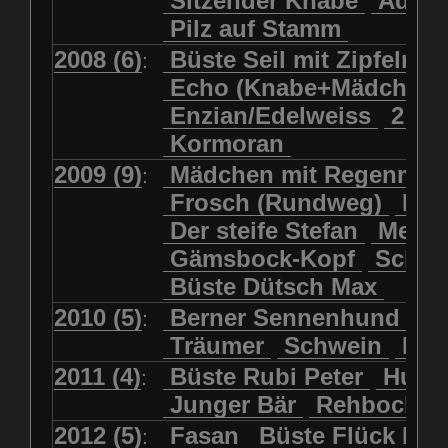
Sitzender Knabe
Adler 
Pilz auf Stamm
2008 (6)
Büste Seil mit Zipfelmü
:
Echo (Knabe+Mädchen
Enzian/Edelweiss
2 Ha
Kormoran
2009 (9)
Mädchen mit Regenmol
:
Frosch (Rundweg)
Kuh
Der steife Stefan
Meits
Gämsbock-Kopf
Schme
Büste Dütsch Max
2010 (5)
Berner Sennenhund
Bü
:
Träumer
Schwein
Kol
2011 (4)
Büste Rubi Peter
Huck
:
Junger Bär
Rehbockko
2012 (5)
Fasan
Büste Flück Ern
: