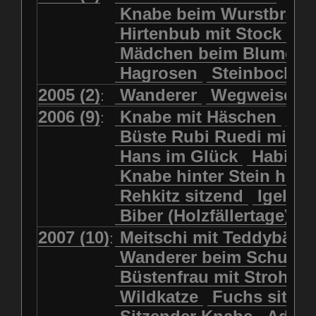
Kolkrabe
Kormoran
Knabe beim Wurstbrate
Mädchen beim Blumenpflücken
Kuhkopf
Luchs schreitend
Hirtenbub mit Stock
Mädchen in Regenjacke
Luchs sitzend
Murmeltier
Mädchen beim Blumenp
Mädchen in Regenjacke und Reg
Murmeltiere
Rehbockkopf
Hagrosen
Steinbock
J
Mädchen mit Regenmolch
Rehkitz
Rehkitz sitzend
Mädchen mit Schmetterling
2005 (2)
Wanderer
Wegweiser
:
Salamader
Schmetterling
Mätti Grossmann-Michel
2006 (9)
Knabe mit Häschen
Wo
:
Schmetterlinge
Schnecke
Meitschi (Rundweg)
Büste Rubi Ruedi mit H
Schwarznasenschaf
Meitschi mit Teddybär
Hans im Glück
Habich
Schwarznasenschaf mit Kalb
Pilzfraueli
Risetenmandli
Knabe hinter Stein her
Schwein
Steinbock
Sitzender Knabe
Tengeler
Rehkitz sitzend
Igel
Steinbock
Steinmarder
Träumer
Wanderer
Biber (Holzfällertage)
Uhu
Uhu
Uhu mit Jungen
Wanderer beim Schuhbinden
2007 (10)
Meitschi mit Teddybär
K
:
Waschbär
Wildkatze
Wegweiser
Wilde Hilde
Wanderer beim Schuhb
Wildsau
Wolf
Ziegenkopf
Wildhüter
Wurzelkind
Büstenfrau mit Strohut
Wildkatze
Fuchs sitze