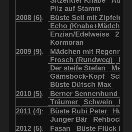
Sitzender Knabe
Adler 
Pilz auf Stamm
2008 (6)
Büste Seil mit Zipfelmü
:
Echo (Knabe+Mädchen
Enzian/Edelweiss
2 Ha
Kormoran
2009 (9)
Mädchen mit Regenmol
:
Frosch (Rundweg)
Kuh
Der steife Stefan
Meits
Gämsbock-Kopf
Schme
Büste Dütsch Max
2010 (5)
Berner Sennenhund
Bü
:
Träumer
Schwein
Kol
2011 (4)
Büste Rubi Peter
Huck
:
Junger Bär
Rehbockko
2012 (5)
Fasan
Büste Flück Ern
: