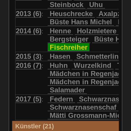
Steinbock
Uhu
2013 (6)
Heuschrecke
Axalpzwe
:
Büste Hans Michel
Ha
2014 (6)
Henne
Holzmietere
Fr
:
Bergsteiger
Büste HP 
Fischreiher
2015 (3)
Hasen
Schmetterlinge
:
2016 (7)
Huhn
Wurzelkind
Türk
:
Mädchen in Regenjacke
Mädchen in Regenjack
Salamader
2017 (5)
Federn
Schwarznasens
:
Schwarznasenschaf
Mätti Grossmann-Miche
Künstler (21)