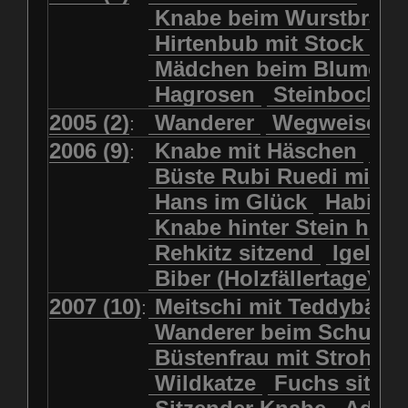
Kolkrabe
Kormoran
Knabe beim Wurstbrate
Mädchen beim Blumenpflücken
Kuhkopf
Luchs schreitend
Hirtenbub mit Stock
Mädchen in Regenjacke
Luchs sitzend
Murmeltier
Mädchen beim Blumenp
Mädchen in Regenjacke und Reg
Murmeltiere
Rehbockkopf
Hagrosen
Steinbock
J
Mädchen mit Regenmolch
Rehkitz
Rehkitz sitzend
Mädchen mit Schmetterling
2005 (2)
Wanderer
Wegweiser
:
Salamader
Schmetterling
Mätti Grossmann-Michel
2006 (9)
Knabe mit Häschen
Wo
:
Schmetterlinge
Schnecke
Meitschi (Rundweg)
Büste Rubi Ruedi mit H
Schwarznasenschaf
Meitschi mit Teddybär
Hans im Glück
Habich
Schwarznasenschaf mit Kalb
Pilzfraueli
Risetenmandli
Knabe hinter Stein her
Schwein
Steinbock
Sitzender Knabe
Tengeler
Rehkitz sitzend
Igel
Steinbock
Steinmarder
Träumer
Wanderer
Biber (Holzfällertage)
Uhu
Uhu
Uhu mit Jungen
Wanderer beim Schuhbinden
2007 (10)
Meitschi mit Teddybär
K
:
Waschbär
Wildkatze
Wegweiser
Wilde Hilde
Wanderer beim Schuhb
Wildsau
Wolf
Ziegenkopf
Wildhüter
Wurzelkind
Büstenfrau mit Strohut
Wildkatze
Fuchs sitze