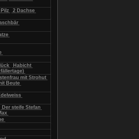
Pilz
2 Dachse
schbär
atze
e
lück
Habicht
fällertage)
tenfrau mit Strohut
mit Beute
Edelweiss
Der steife Stefan
Max
be
und