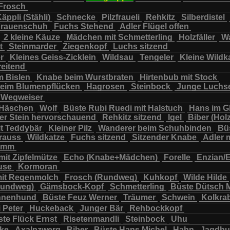
Frosch
chbär
Wildkatze
Wildsau
Wolf
Ziegenkopf
äppli (Stähli)
Schnecke
Pilzfraueli
Rehkitz
Silberdistel
rauenschuh
Fuchs Stehend
Adler Flügel offen
2 kleine Käuze
Mädchen mit Schmetterling
Holzfäller
Wa
t
Steinmarder
Ziegenkopf
Luchs sitzend
er
Kleines Geiss-Zicklein
Wildsau
Tengeler
Kleine Wildk
reitend
m Bislen
Knabe beim Wurstbraten
Hirtenbub mit Stock
eim Blumenpflücken
Hagrosen
Steinbock
Junge Luchs
Wegweiser
 Häschen
Wolf
Büste Rubi Ruedi mit Halstuch
Hans im G
er Stein hervorschauend
Rehkitz sitzend
Igel
Biber (Holz
it Teddybär
Kleiner Pilz
Wanderer beim Schuhbinden
Büs
trauss
Wildkatze
Fuchs sitzend
Sitzender Knabe
Adler 
tamm
mit Zipfelmütze
Echo (Knabe+Mädchen)
Forelle
Enzian/
use
Kormoran
it Regenmolch
Frosch (Rundweg)
Kuhkopf
Wilde Hilde
Rundweg)
Gämsbock-Kopf
Schmetterling
Büste Dütsch 
nnenhund
Büste Feuz Werner
Träumer
Schwein
Kolkra
 Peter
Huckeback
Junger Bär
Rehbockkopf
te Flück Ernst
Risetenmandli
Steinbock
Uhu
cke
Axalpzwerg
Biber
Büste Hans Michel
Hahn
Jagdh