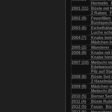
Hermelin
Uhu mit Jungen
Was
2001 (11)
Büste mit K
:
2 Raben
F
2002 (9)
Feuerlilien
:
Buntspech
2003 (6)
Eichelhäh
:
Luchs sch
2004 (7)
Knabe bei
:
Mädchen b
2005 (2)
Wanderer
:
2006 (9)
Knabe mit
:
Knabe hint
2007 (10)
Meitschi m
:
Edelweiss
Pilz auf S
2008 (6)
Büste Seil 
:
2 Haselmä
2009 (9)
Mädchen m
:
Meitschi (
2010 (5)
Berner Se
:
2011 (4)
Büste Rubi
:
2012 (5)
Fasan
Büs
:
2013 (6)
Heuschre
: