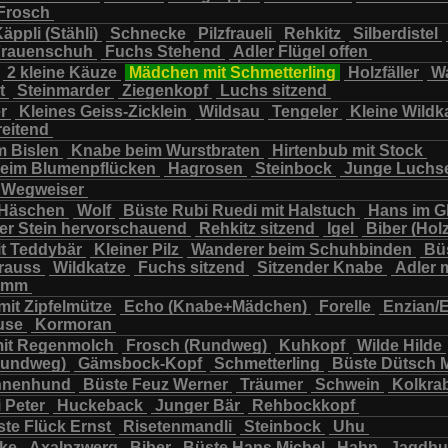
Frosch
chbär
Wildkatze
Wildsau
Wolf
Ziegenkopf
äppli (Stähli)
Schnecke
Pilzfraueli
Rehkitz
Silberdistel
rauenschuh
Fuchs Stehend
Adler Flügel offen
2 kleine Käuze
Mädchen mit Schmetterling
Holzfäller
Wa
t
Steinmarder
Ziegenkopf
Luchs sitzend
er
Kleines Geiss-Zicklein
Wildsau
Tengeler
Kleine Wildk
reitend
m Bislen
Knabe beim Wurstbraten
Hirtenbub mit Stock
eim Blumenpflücken
Hagrosen
Steinbock
Junge Luchs
Wegweiser
 Häschen
Wolf
Büste Rubi Ruedi mit Halstuch
Hans im G
er Stein hervorschauend
Rehkitz sitzend
Igel
Biber (Holz
it Teddybär
Kleiner Pilz
Wanderer beim Schuhbinden
Büs
trauss
Wildkatze
Fuchs sitzend
Sitzender Knabe
Adler 
tamm
mit Zipfelmütze
Echo (Knabe+Mädchen)
Forelle
Enzian/
use
Kormoran
it Regenmolch
Frosch (Rundweg)
Kuhkopf
Wilde Hilde
Rundweg)
Gämsbock-Kopf
Schmetterling
Büste Dütsch 
nnenhund
Büste Feuz Werner
Träumer
Schwein
Kolkra
 Peter
Huckeback
Junger Bär
Rehbockkopf
te Flück Ernst
Risetenmandli
Steinbock
Uhu
cke
Axalpzwerg
Biber
Büste Hans Michel
Hahn
Jagdh