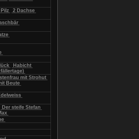
Pilz
2 Dachse
schbär
atze
e
lück
Habicht
fällertage)
tenfrau mit Strohut
mit Beute
Edelweiss
Der steife Stefan
Max
be
und