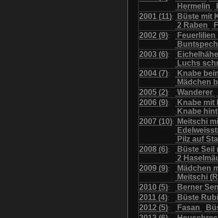
Hermelin
Uhu mit Jungen
Was
2001 (11)
Büste mit K
:
2 Raben
F
2002 (9)
Feuerlilien
:
Buntspech
2003 (6)
Eichelhäh
:
Luchs sch
2004 (7)
Knabe bei
:
Mädchen b
2005 (2)
Wanderer
:
2006 (9)
Knabe mit
:
Knabe hint
2007 (10)
Meitschi m
:
Edelweiss
Pilz auf S
2008 (6)
Büste Seil 
:
2 Haselmä
2009 (9)
Mädchen m
:
Meitschi (
2010 (5)
Berner Se
:
2011 (4)
Büste Rubi
:
2012 (5)
Fasan
Büs
:
2013 (6)
Heuschre
: