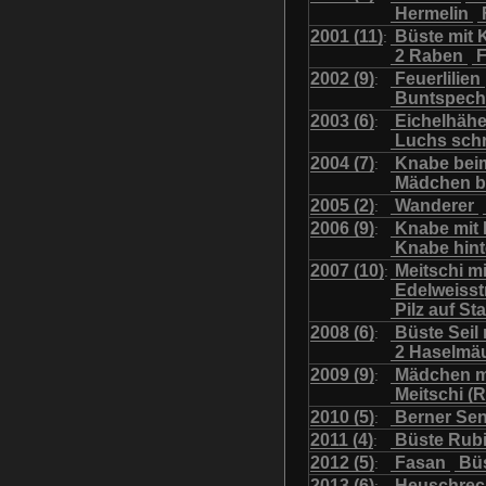
Hermelin
Uhu mit Jungen
Was
2001 (11)
Büste mit K
:
2 Raben
F
2002 (9)
Feuerlilien
:
Buntspech
2003 (6)
Eichelhäh
:
Luchs sch
2004 (7)
Knabe bei
:
Mädchen b
2005 (2)
Wanderer
:
2006 (9)
Knabe mit
:
Knabe hint
2007 (10)
Meitschi m
:
Edelweiss
Pilz auf S
2008 (6)
Büste Seil 
:
2 Haselmä
2009 (9)
Mädchen m
:
Meitschi (
2010 (5)
Berner Se
:
2011 (4)
Büste Rubi
:
2012 (5)
Fasan
Büs
:
2013 (6)
Heuschre
: