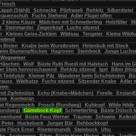
Frosch
chbär
Wildkatze
Wildsau
Wolf
Ziegenkopf
äppli (Stähli)
Schnecke
Pilzfraueli
Rehkitz
Silberdistel
rauenschuh
Fuchs Stehend
Adler Flügel offen
2 kleine Käuze
Mädchen mit Schmetterling
Holzfäller
Wa
t
Steinmarder
Ziegenkopf
Luchs sitzend
er
Kleines Geiss-Zicklein
Wildsau
Tengeler
Kleine Wildk
reitend
m Bislen
Knabe beim Wurstbraten
Hirtenbub mit Stock
eim Blumenpflücken
Hagrosen
Steinbock
Junge Luchs
Wegweiser
 Häschen
Wolf
Büste Rubi Ruedi mit Halstuch
Hans im G
er Stein hervorschauend
Rehkitz sitzend
Igel
Biber (Holz
it Teddybär
Kleiner Pilz
Wanderer beim Schuhbinden
Büs
trauss
Wildkatze
Fuchs sitzend
Sitzender Knabe
Adler 
tamm
mit Zipfelmütze
Echo (Knabe+Mädchen)
Forelle
Enzian/
use
Kormoran
it Regenmolch
Frosch (Rundweg)
Kuhkopf
Wilde Hilde
Rundweg)
Gämsbock-Kopf
Schmetterling
Büste Dütsch 
nnenhund
Büste Feuz Werner
Träumer
Schwein
Kolkra
 Peter
Huckeback
Junger Bär
Rehbockkopf
te Flück Ernst
Risetenmandli
Steinbock
Uhu
cke
Axalpzwerg
Biber
Büste Hans Michel
Hahn
Jagdh