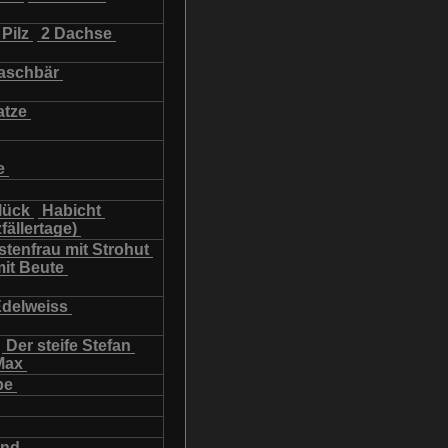
Pilz
2 Dachse
schbär
atze
e
lück
Habicht
fällertage)
tenfrau mit Strohut
mit Beute
Edelweiss
Der steife Stefan
Max
be
und