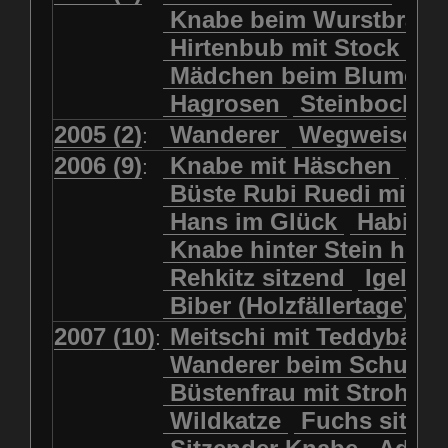
Kolkrabe
Kormoran
Knabe beim Wurstbrate
Mädchen beim Blumenpflücken
Kuhkopf
Luchs schreitend
Hirtenbub mit Stock
Mädchen in Regenjacke
Luchs sitzend
Murmeltier
Mädchen beim Blumenp
Mädchen in Regenjacke und Reg
Murmeltiere
Rehbockkopf
Hagrosen
Steinbock
J
Mädchen mit Regenmolch
Rehkitz
Rehkitz sitzend
Mädchen mit Schmetterling
2005 (2)
Wanderer
Wegweiser
:
Salamader
Schmetterling
Mätti Grossmann-Michel
2006 (9)
Knabe mit Häschen
Wo
:
Schmetterlinge
Schnecke
Meitschi (Rundweg)
Büste Rubi Ruedi mit H
Schwarznasenschaf
Meitschi mit Teddybär
Hans im Glück
Habich
Schwarznasenschaf mit Kalb
Pilzfraueli
Risetenmandli
Knabe hinter Stein her
Schwein
Steinbock
Sitzender Knabe
Tengeler
Rehkitz sitzend
Igel
Steinbock
Steinmarder
Träumer
Wanderer
Biber (Holzfällertage)
Uhu
Uhu
Uhu mit Jungen
Wanderer beim Schuhbinden
2007 (10)
Meitschi mit Teddybär
K
:
Waschbär
Wildkatze
Wegweiser
Wilde Hilde
Wanderer beim Schuhb
Wildsau
Wolf
Ziegenkopf
Wildhüter
Wurzelkind
Büstenfrau mit Strohut
Wildkatze
Fuchs sitze