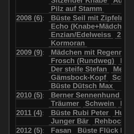
Sitzender Knabe
Adler 
Pilz auf Stamm
2008 (6)
Büste Seil mit Zipfelmü
:
Echo (Knabe+Mädchen
Enzian/Edelweiss
2 Ha
Kormoran
2009 (9)
Mädchen mit Regenmol
:
Frosch (Rundweg)
Kuh
Der steife Stefan
Meits
Gämsbock-Kopf
Schme
Büste Dütsch Max
2010 (5)
Berner Sennenhund
Bü
:
Träumer
Schwein
Kol
2011 (4)
Büste Rubi Peter
Huck
:
Junger Bär
Rehbockko
2012 (5)
Fasan
Büste Flück Ern
: