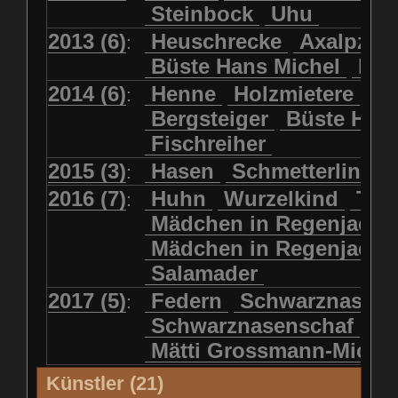
Steinbock
Uhu
2013 (6)
Heuschrecke
Axalpzwe
:
Büste Hans Michel
Ha
2014 (6)
Henne
Holzmietere
Fr
:
Bergsteiger
Büste HP 
Fischreiher
2015 (3)
Hasen
Schmetterlinge
:
2016 (7)
Huhn
Wurzelkind
Türk
:
Mädchen in Regenjacke
Mädchen in Regenjack
Salamader
2017 (5)
Federn
Schwarznasens
:
Schwarznasenschaf
Mätti Grossmann-Miche
Künstler (21)