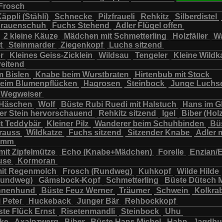
Frosch
chbär
Wildkatze
Wildsau
Wolf
Ziegenkopf
äppli (Stähli)
Schnecke
Pilzfraueli
Rehkitz
Silberdistel
rauenschuh
Fuchs Stehend
Adler Flügel offen
2 kleine Käuze
Mädchen mit Schmetterling
Holzfäller
Wa
t
Steinmarder
Ziegenkopf
Luchs sitzend
er
Kleines Geiss-Zicklein
Wildsau
Tengeler
Kleine Wildk
reitend
m Bislen
Knabe beim Wurstbraten
Hirtenbub mit Stock
eim Blumenpflücken
Hagrosen
Steinbock
Junge Luchs
Wegweiser
 Häschen
Wolf
Büste Rubi Ruedi mit Halstuch
Hans im G
er Stein hervorschauend
Rehkitz sitzend
Igel
Biber (Holz
it Teddybär
Kleiner Pilz
Wanderer beim Schuhbinden
Büs
trauss
Wildkatze
Fuchs sitzend
Sitzender Knabe
Adler 
tamm
mit Zipfelmütze
Echo (Knabe+Mädchen)
Forelle
Enzian/
use
Kormoran
it Regenmolch
Frosch (Rundweg)
Kuhkopf
Wilde Hilde
Rundweg)
Gämsbock-Kopf
Schmetterling
Büste Dütsch 
nnenhund
Büste Feuz Werner
Träumer
Schwein
Kolkra
 Peter
Huckeback
Junger Bär
Rehbockkopf
te Flück Ernst
Risetenmandli
Steinbock
Uhu
cke
Axalpzwerg
Biber
Büste Hans Michel
Hahn
Jagdh