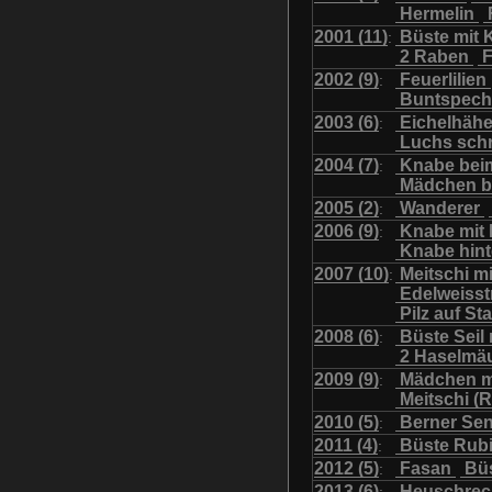
Hermelin
Uhu mit Jungen
Was
2001 (11)
Büste mit K
:
2 Raben
F
2002 (9)
Feuerlilien
:
Buntspech
2003 (6)
Eichelhäh
:
Luchs sch
2004 (7)
Knabe bei
:
Mädchen b
2005 (2)
Wanderer
:
2006 (9)
Knabe mit
:
Knabe hint
2007 (10)
Meitschi m
:
Edelweiss
Pilz auf S
2008 (6)
Büste Seil 
:
2 Haselmä
2009 (9)
Mädchen m
:
Meitschi (
2010 (5)
Berner Se
:
2011 (4)
Büste Rubi
:
2012 (5)
Fasan
Büs
:
2013 (6)
Heuschre
: