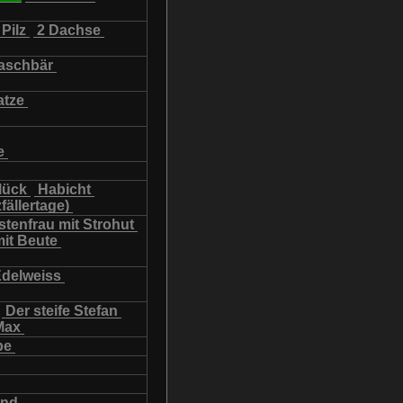
Pilz
2 Dachse
schbär
atze
e
lück
Habicht
fällertage)
tenfrau mit Strohut
mit Beute
Edelweiss
Der steife Stefan
Max
be
und