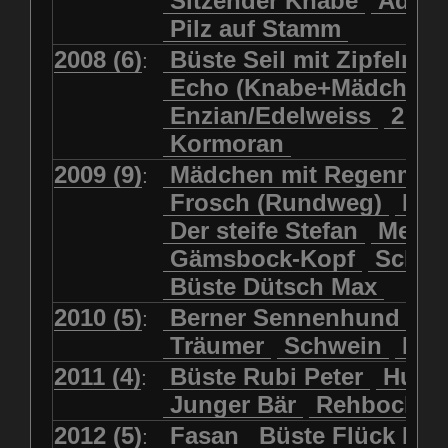
Sitzender Knabe
Adler 
Pilz auf Stamm
2008 (6)
Büste Seil mit Zipfelmü
:
Echo (Knabe+Mädchen
Enzian/Edelweiss
2 Ha
Kormoran
2009 (9)
Mädchen mit Regenmol
:
Frosch (Rundweg)
Kuh
Der steife Stefan
Meits
Gämsbock-Kopf
Schme
Büste Dütsch Max
2010 (5)
Berner Sennenhund
Bü
:
Träumer
Schwein
Kol
2011 (4)
Büste Rubi Peter
Huck
:
Junger Bär
Rehbockko
2012 (5)
Fasan
Büste Flück Ern
: