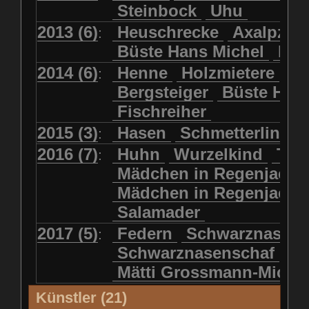
Steinbock
Uhu
2013 (6)
Heuschrecke
Axalpzwe
:
Büste Hans Michel
Ha
2014 (6)
Henne
Holzmietere
Fr
:
Bergsteiger
Büste HP 
Fischreiher
2015 (3)
Hasen
Schmetterlinge
:
2016 (7)
Huhn
Wurzelkind
Türk
:
Mädchen in Regenjacke
Mädchen in Regenjack
Salamader
2017 (5)
Federn
Schwarznasens
:
Schwarznasenschaf
Mätti Grossmann-Miche
Künstler (21)