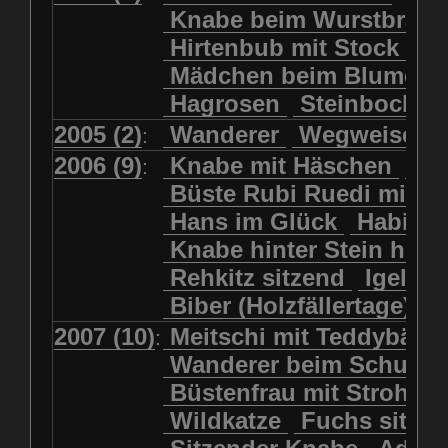
Kolkrabe
Kormoran
Knabe beim Wurstbrate
Mädchen beim Blumenpflücken
Kuhkopf
Luchs schreitend
Hirtenbub mit Stock
Mädchen in Regenjacke
Luchs sitzend
Murmeltier
Mädchen beim Blumenp
Mädchen in Regenjacke und Reg
Murmeltiere
Rehbockkopf
Hagrosen
Steinbock
J
Mädchen mit Regenmolch
Rehkitz
Rehkitz sitzend
Mädchen mit Schmetterling
2005 (2)
Wanderer
Wegweiser
:
Salamader
Schmetterling
Mätti Grossmann-Michel
2006 (9)
Knabe mit Häschen
Wo
:
Schmetterlinge
Schnecke
Meitschi (Rundweg)
Büste Rubi Ruedi mit H
Schwarznasenschaf
Meitschi mit Teddybär
Hans im Glück
Habich
Schwarznasenschaf mit Kalb
Pilzfraueli
Risetenmandli
Knabe hinter Stein her
Schwein
Steinbock
Sitzender Knabe
Tengeler
Rehkitz sitzend
Igel
Steinbock
Steinmarder
Träumer
Wanderer
Biber (Holzfällertage)
Uhu
Uhu
Uhu mit Jungen
Wanderer beim Schuhbinden
2007 (10)
Meitschi mit Teddybär
K
:
Waschbär
Wildkatze
Wegweiser
Wilde Hilde
Wanderer beim Schuhb
Wildsau
Wolf
Ziegenkopf
Wildhüter
Wurzelkind
Büstenfrau mit Strohut
Wildkatze
Fuchs sitze