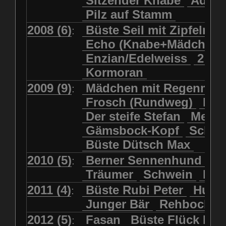
Sitzender Knabe
Adler 
Pilz auf Stamm
2008 (6)
Büste Seil mit Zipfelmü
:
Echo (Knabe+Mädchen
Enzian/Edelweiss
2 Ha
Kormoran
2009 (9)
Mädchen mit Regenmol
:
Frosch (Rundweg)
Kuh
Der steife Stefan
Meits
Gämsbock-Kopf
Schme
Büste Dütsch Max
2010 (5)
Berner Sennenhund
Bü
:
Träumer
Schwein
Kol
2011 (4)
Büste Rubi Peter
Huck
:
Junger Bär
Rehbockko
2012 (5)
Fasan
Büste Flück Ern
: