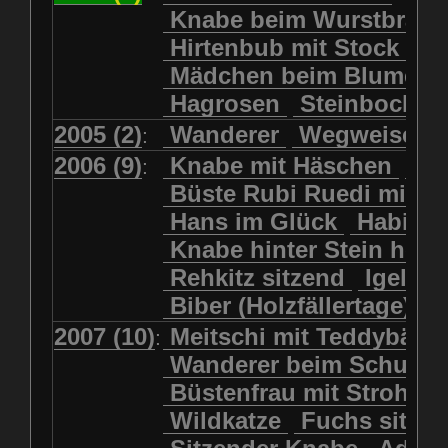
Kolkrabe
Kormoran
Knabe beim Wurstbrate
Mädchen beim Blumenpflücken
Kuhkopf
Luchs schreitend
Hirtenbub mit Stock
Mädchen in Regenjacke
Luchs sitzend
Murmeltier
Mädchen beim Blumenp
Mädchen in Regenjacke und Reg
Murmeltiere
Rehbockkopf
Hagrosen
Steinbock
J
Mädchen mit Regenmolch
Rehkitz
Rehkitz sitzend
Mädchen mit Schmetterling
2005 (2)
Wanderer
Wegweiser
:
Salamader
Schmetterling
Mätti Grossmann-Michel
2006 (9)
Knabe mit Häschen
Wo
:
Schmetterlinge
Schnecke
Meitschi (Rundweg)
Büste Rubi Ruedi mit H
Schwarznasenschaf
Meitschi mit Teddybär
Hans im Glück
Habich
Schwarznasenschaf mit Kalb
Pilzfraueli
Risetenmandli
Knabe hinter Stein her
Schwein
Steinbock
Sitzender Knabe
Tengeler
Rehkitz sitzend
Igel
Steinbock
Steinmarder
Träumer
Wanderer
Biber (Holzfällertage)
Uhu
Uhu
Uhu mit Jungen
Wanderer beim Schuhbinden
2007 (10)
Meitschi mit Teddybär
K
:
Waschbär
Wildkatze
Wegweiser
Wilde Hilde
Wanderer beim Schuhb
Wildsau
Wolf
Ziegenkopf
Wildhüter
Wurzelkind
Büstenfrau mit Strohut
Wildkatze
Fuchs sitze