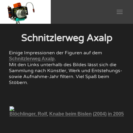
Schnitzlerweg Axalp
Einige Impressionen der Figuren auf dem
.
Schnitzlerweg Axalp
Mit den Links unterhalb des Bildes lässt sich die
Sammlung nach Künstler, Werk und Entstehungs-
sowie Aufnahme-Jahr filtern. Viel Spaß beim
Stöbern.
,
010
Blöchlinger, Rolf
Knabe beim Bislen
(2004)
in 2005
Fi