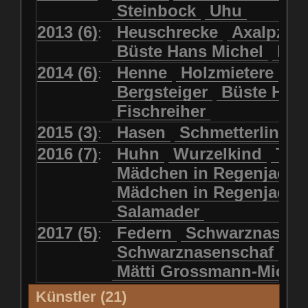
Steinbock
Uhu
2013 (6)
Heuschrecke
Axalpzwe
:
Büste Hans Michel
Ha
2014 (6)
Henne
Holzmietere
Fr
:
Bergsteiger
Büste HP 
Fischreiher
2015 (3)
Hasen
Schmetterlinge
:
2016 (7)
Huhn
Wurzelkind
Türk
:
Mädchen in Regenjacke
Mädchen in Regenjack
Salamader
2017 (5)
Federn
Schwarznasens
:
Schwarznasenschaf
Mätti Grossmann-Miche
Künstler (21)