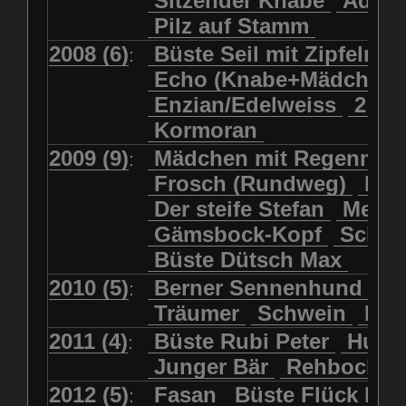
Sitzender Knabe
Adler 
Pilz auf Stamm
2008 (6)
Büste Seil mit Zipfelmü
:
Echo (Knabe+Mädchen
Enzian/Edelweiss
2 Ha
Kormoran
2009 (9)
Mädchen mit Regenmol
:
Frosch (Rundweg)
Kuh
Der steife Stefan
Meits
Gämsbock-Kopf
Schme
Büste Dütsch Max
2010 (5)
Berner Sennenhund
Bü
:
Träumer
Schwein
Kol
2011 (4)
Büste Rubi Peter
Huck
:
Junger Bär
Rehbockko
2012 (5)
Fasan
Büste Flück Ern
: