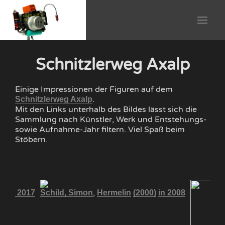
Schnitzlerweg Axalp
Einige Impressionen der Figuren auf dem
.
Schnitzlerweg Axalp
Mit den Links unterhalb des Bildes lässt sich die
Sammlung nach Künstler, Werk und Entstehungs-
sowie Aufnahme-Jahr filtern. Viel Spaß beim
Stöbern.
,
0)
in 2017
Schild, Simon
Hermelin
(2000)
in 2008