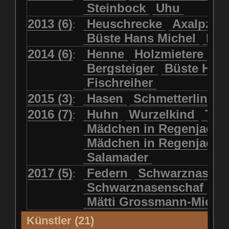
Steinbock
Uhu
2013 (6)
Heuschrecke
Axalpzwe
:
Büste Hans Michel
Ha
2014 (6)
Henne
Holzmietere
Fr
:
Bergsteiger
Büste HP 
Fischreiher
2015 (3)
Hasen
Schmetterlinge
:
2016 (7)
Huhn
Wurzelkind
Türk
:
Mädchen in Regenjacke
Mädchen in Regenjack
Salamader
2017 (5)
Federn
Schwarznasens
:
Schwarznasenschaf
Mätti Grossmann-Miche
Künstler (21)