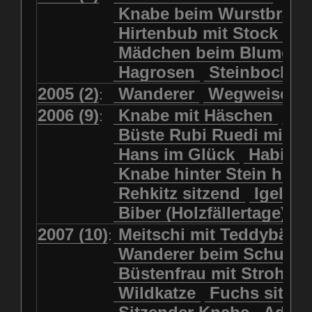
Kolkrabe
Kormoran
Knabe beim Wurstbrate
Mädchen beim Blumenpflücken
Kuhkopf
Luchs schreitend
Hirtenbub mit Stock
Mädchen in Regenjacke
Luchs sitzend
Murmeltier
Mädchen beim Blumenp
Mädchen in Regenjacke und Reg
Murmeltiere
Rehbockkopf
Hagrosen
Steinbock
J
Mädchen mit Regenmolch
Rehkitz
Rehkitz sitzend
Mädchen mit Schmetterling
2005 (2)
Wanderer
Wegweiser
:
Salamader
Schmetterling
Mätti Grossmann-Michel
2006 (9)
Knabe mit Häschen
Wo
:
Schmetterlinge
Schnecke
Meitschi (Rundweg)
Büste Rubi Ruedi mit H
Schwarznasenschaf
Meitschi mit Teddybär
Hans im Glück
Habich
Schwarznasenschaf mit Kalb
Pilzfraueli
Risetenmandli
Knabe hinter Stein her
Schwein
Steinbock
Sitzender Knabe
Tengeler
Rehkitz sitzend
Igel
Steinbock
Steinmarder
Träumer
Wanderer
Biber (Holzfällertage)
Uhu
Uhu
Uhu mit Jungen
Wanderer beim Schuhbinden
2007 (10)
Meitschi mit Teddybär
K
:
Waschbär
Wildkatze
Wegweiser
Wilde Hilde
Wanderer beim Schuhb
Wildsau
Wolf
Ziegenkopf
Wildhüter
Wurzelkind
Büstenfrau mit Strohut
Wildkatze
Fuchs sitze