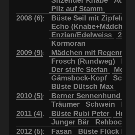
Sitzender Knabe
Adler 
Pilz auf Stamm
2008 (6)
Büste Seil mit Zipfelmü
:
Echo (Knabe+Mädchen
Enzian/Edelweiss
2 Ha
Kormoran
2009 (9)
Mädchen mit Regenmol
:
Frosch (Rundweg)
Kuh
Der steife Stefan
Meits
Gämsbock-Kopf
Schme
Büste Dütsch Max
2010 (5)
Berner Sennenhund
Bü
:
Träumer
Schwein
Kol
2011 (4)
Büste Rubi Peter
Huck
:
Junger Bär
Rehbockko
2012 (5)
Fasan
Büste Flück Ern
: