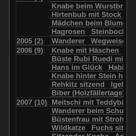
Kolkrabe
Kormoran
Knabe beim Wurstbrate
Mädchen beim Blumenpflücken
Kuhkopf
Luchs schreitend
Hirtenbub mit Stock
Mädchen in Regenjacke
Luchs sitzend
Murmeltier
Mädchen beim Blumenp
Mädchen in Regenjacke und Reg
Murmeltiere
Rehbockkopf
Hagrosen
Steinbock
J
Mädchen mit Regenmolch
Rehkitz
Rehkitz sitzend
Mädchen mit Schmetterling
2005 (2)
Wanderer
Wegweiser
:
Salamader
Schmetterling
Mätti Grossmann-Michel
2006 (9)
Knabe mit Häschen
Wo
:
Schmetterlinge
Schnecke
Meitschi (Rundweg)
Büste Rubi Ruedi mit H
Schwarznasenschaf
Meitschi mit Teddybär
Hans im Glück
Habich
Schwarznasenschaf mit Kalb
Pilzfraueli
Risetenmandli
Knabe hinter Stein her
Schwein
Steinbock
Sitzender Knabe
Tengeler
Rehkitz sitzend
Igel
Steinbock
Steinmarder
Träumer
Wanderer
Biber (Holzfällertage)
Uhu
Uhu
Uhu mit Jungen
Wanderer beim Schuhbinden
2007 (10)
Meitschi mit Teddybär
K
:
Waschbär
Wildkatze
Wegweiser
Wilde Hilde
Wanderer beim Schuhb
Wildsau
Wolf
Ziegenkopf
Wildhüter
Wurzelkind
Büstenfrau mit Strohut
Wildkatze
Fuchs sitze