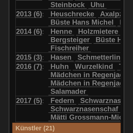
Steinbock
Uhu
2013 (6)
Heuschrecke
Axalpzwe
:
Büste Hans Michel
Ha
2014 (6)
Henne
Holzmietere
Fr
:
Bergsteiger
Büste HP 
Fischreiher
2015 (3)
Hasen
Schmetterlinge
:
2016 (7)
Huhn
Wurzelkind
Türk
:
Mädchen in Regenjacke
Mädchen in Regenjack
Salamader
2017 (5)
Federn
Schwarznasens
:
Schwarznasenschaf
Mätti Grossmann-Miche
Künstler (21)