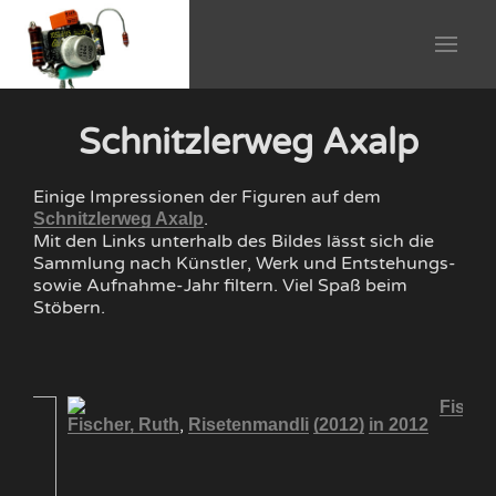
Schnitzlerweg Axalp
Einige Impressionen der Figuren auf dem
.
Schnitzlerweg Axalp
Mit den Links unterhalb des Bildes lässt sich die
Sammlung nach Künstler, Werk und Entstehungs-
sowie Aufnahme-Jahr filtern. Viel Spaß beim
Stöbern.
Fische
,
Fischer, Ruth
Risetenmandli
(2012)
in 2012