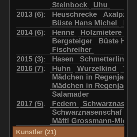
Steinbock
Uhu
2013 (6)
Heuschrecke
Axalpzwe
:
Büste Hans Michel
Ha
2014 (6)
Henne
Holzmietere
Fr
:
Bergsteiger
Büste HP 
Fischreiher
2015 (3)
Hasen
Schmetterlinge
:
2016 (7)
Huhn
Wurzelkind
Türk
:
Mädchen in Regenjacke
Mädchen in Regenjack
Salamader
2017 (5)
Federn
Schwarznasens
:
Schwarznasenschaf
Mätti Grossmann-Miche
Künstler (21)