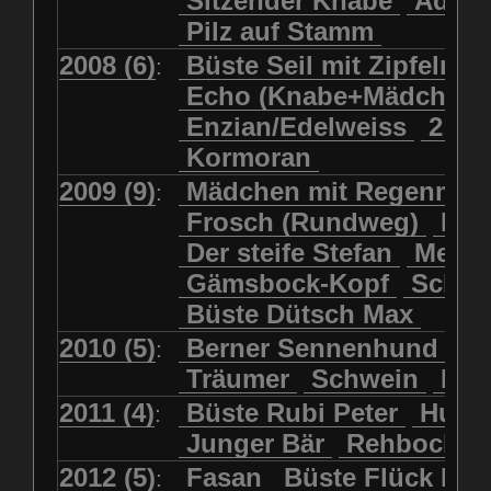
Sitzender Knabe
Adler 
Pilz auf Stamm
2008 (6)
Büste Seil mit Zipfelmü
:
Echo (Knabe+Mädchen
Enzian/Edelweiss
2 Ha
Kormoran
2009 (9)
Mädchen mit Regenmol
:
Frosch (Rundweg)
Kuh
Der steife Stefan
Meits
Gämsbock-Kopf
Schme
Büste Dütsch Max
2010 (5)
Berner Sennenhund
Bü
:
Träumer
Schwein
Kol
2011 (4)
Büste Rubi Peter
Huck
:
Junger Bär
Rehbockko
2012 (5)
Fasan
Büste Flück Ern
: