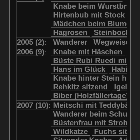
Kolkrabe
Kormoran
Knabe beim Wurstbrate
Mädchen beim Blumenpflücken
Kuhkopf
Luchs schreitend
Hirtenbub mit Stock
Mädchen in Regenjacke
Luchs sitzend
Murmeltier
Mädchen beim Blumenp
Mädchen in Regenjacke und Reg
Murmeltiere
Rehbockkopf
Hagrosen
Steinbock
J
Mädchen mit Regenmolch
Rehkitz
Rehkitz sitzend
Mädchen mit Schmetterling
2005 (2)
Wanderer
Wegweiser
:
Salamader
Schmetterling
Mätti Grossmann-Michel
2006 (9)
Knabe mit Häschen
Wo
:
Schmetterlinge
Schnecke
Meitschi (Rundweg)
Büste Rubi Ruedi mit H
Schwarznasenschaf
Meitschi mit Teddybär
Hans im Glück
Habich
Schwarznasenschaf mit Kalb
Pilzfraueli
Risetenmandli
Knabe hinter Stein her
Schwein
Steinbock
Sitzender Knabe
Tengeler
Rehkitz sitzend
Igel
Steinbock
Steinmarder
Träumer
Wanderer
Biber (Holzfällertage)
Uhu
Uhu
Uhu mit Jungen
Wanderer beim Schuhbinden
2007 (10)
Meitschi mit Teddybär
K
:
Waschbär
Wildkatze
Wegweiser
Wilde Hilde
Wanderer beim Schuhb
Wildsau
Wolf
Ziegenkopf
Wildhüter
Wurzelkind
Büstenfrau mit Strohut
Wildkatze
Fuchs sitze