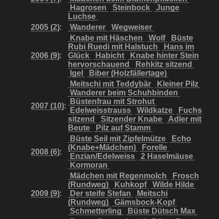
Hagrosen
Steinbock
Junge
Luchse
2005 (2)
:
Wanderer
Wegweiser
Knabe mit Häschen
Wolf
Büste
Rubi Ruedi mit Halstuch
Hans im
2006 (9)
:
Glück
Habicht
Knabe hinter Stein
hervorschauend
Rehkitz sitzend
Igel
Biber (Holzfällertage)
Meitschi mit Teddybär
Kleiner Pilz
Wanderer beim Schuhbinden
Büstenfrau mit Strohut
2007 (10)
:
Edelweisstrauss
Wildkatze
Fuchs
sitzend
Sitzender Knabe
Adler mit
Beute
Pilz auf Stamm
Büste Seil mit Zipfelmütze
Echo
(Knabe+Mädchen)
Forelle
2008 (6)
:
Enzian/Edelweiss
2 Haselmäuse
Kormoran
Mädchen mit Regenmolch
Frosch
(Rundweg)
Kuhkopf
Wilde Hilde
2009 (9)
:
Der steife Stefan
Meitschi
(Rundweg)
Gämsbock-Kopf
Schmetterling
Büste Dütsch Max