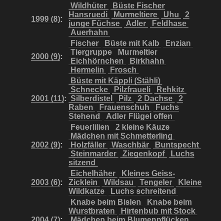
Wildhüter
Büste Fischer
Hansruedi
Murmeltiere
Uhu
2
1999 (8)
:
junge Füchse
Adler
Feldhase
Auerhahn
Fischer
Büste mit Kalb
Enzian
Tiergruppe
Murmeltier
2000 (9)
:
Eichhörnchen
Birkhahn
Hermelin
Frosch
Büste mit Käppli (Stähli)
Schnecke
Pilzfraueli
Rehkitz
2001 (11)
:
Silberdistel
Pilz
2 Dachse
2
Raben
Frauenschuh
Fuchs
Stehend
Adler Flügel offen
Feuerlilien
2 kleine Käuze
Mädchen mit Schmetterling
2002 (9)
:
Holzfäller
Waschbär
Buntspecht
Steinmarder
Ziegenkopf
Luchs
sitzend
Eichelhäher
Kleines Geiss-
2003 (6)
:
Zicklein
Wildsau
Tengeler
Kleine
Wildkatze
Luchs schreitend
Knabe beim Bislen
Knabe beim
Wurstbraten
Hirtenbub mit Stock
2004 (7)
:
Mädchen beim Blumenpflücken