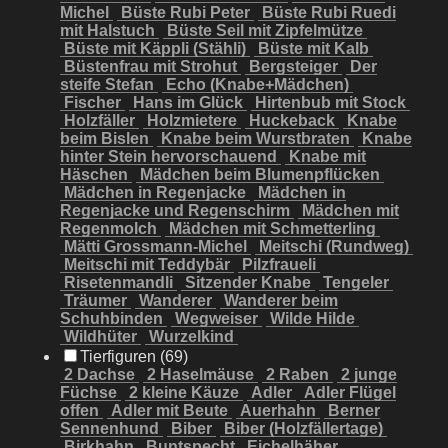
Michel
Büste Rubi Peter
Büste Rubi Ruedi
mit Halstuch
Büste Seil mit Zipfelmütze
Büste mit Käppli (Stähli)
Büste mit Kalb
Büstenfrau mit Strohut
Bergsteiger
Der
steife Stefan
Echo (Knabe+Mädchen)
Fischer
Hans im Glück
Hirtenbub mit Stock
Holzfäller
Holzmietere
Huckeback
Knabe
beim Bislen
Knabe beim Wurstbraten
Knabe
hinter Stein hervorschauend
Knabe mit
Häschen
Mädchen beim Blumenpflücken
Mädchen in Regenjacke
Mädchen in
Regenjacke und Regenschirm
Mädchen mit
Regenmolch
Mädchen mit Schmetterling
Mätti Grossmann-Michel
Meitschi (Rundweg)
Meitschi mit Teddybär
Pilzfraueli
Risetenmandli
Sitzender Knabe
Tengeler
Träumer
Wanderer
Wanderer beim
Schuhbinden
Wegweiser
Wilde Hilde
Wildhüter
Wurzelkind
Tierfiguren (69)
2 Dachse
2 Haselmäuse
2 Raben
2 junge
Füchse
2 kleine Käuze
Adler
Adler Flügel
offen
Adler mit Beute
Auerhahn
Berner
Sennenhund
Biber
Biber (Holzfällertage)
Birkhahn
Buntspecht
Eichelhäher