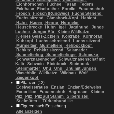
Eichhörnchen
Füchse
Fasan
Federn
Feldhase
Fischreiher
Forelle
Frauenschuh
Frosch
Frosch (Rundweg)
Fuchs Stehend
Fuchs sitzend
Gämsbock-Kopf
Habicht
Hahn
Hasen
Henne
Hermelin
Heuschrecke
Huhn
Igel
Jagdhund
Junge
Luchse
Junger Bär
Kleine Wildkatze
Kleines Geiss-Zicklein
Kolkrabe
Kormoran
Kuhkopf
Luchs schreitend
Luchs sitzend
Murmeltier
Murmeltiere
Rehbockkopf
Rehkitz
Rehkitz sitzend
Salamader
Schmetterling
Schmetterlinge
Schnecke
Schwarznasenschaf
Schwarznasenschaf mit
Kalb
Schwein
Steinbock
Steinbock
Steinmarder
Uhu
Uhu
Uhu mit Jungen
Waschbär
Wildkatze
Wildsau
Wolf
Ziegenkopf
Pflanzen (12)
Edelweisstrauss
Enzian
Enzian/Edelweiss
Feuerlilien
Frauenschuh
Hagrosen
Kleiner
Pilz
Pilz
Pilz auf Stamm
Silberdistel
Stiefmütterli
Türkenbundlilie
Figuren nach Entstehung
Alle anzeigen