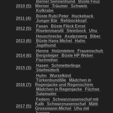
Berner Sennenhund
Büste Feuz
2010 (5)
:
Werner
Träumer
Schwein
Kolkrabe
Büste Rubi Peter
Huckeback
2011 (4)
:
Junger Bär
Rehbockkopf
Fasan
Büste Flück Ernst
2012 (5)
:
Risetenmandli
Steinbock
Uhu
Heuschrecke
Axalpzwerg
Biber
2013 (6)
:
Büste Hans Michel
Hahn
Jagdhund
Henne
Holzmietere
Frauenschuh
2014 (6)
:
Bergsteiger
Büste HP Weber
Fischreiher
Hasen
Schmetterlinge
2015 (3)
:
Stiefmütterli
Huhn
Wurzelkind
Türkenbundlilie
Mädchen in
2016 (7)
:
Regenjacke und Regenschirm
Mädchen in Regenjacke
Füchse
Salamader
Federn
Schwarznasenschaf mit
Kalb
Schwarznasenschaf
Mätti
2017 (5)
:
Grossmann-Michel
Uhu mit
Jungen