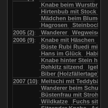
Kolkrabe
Kormoran
Knabe beim Wurstbrate
Mädchen beim Blumenpflücken
Kuhkopf
Luchs schreitend
Hirtenbub mit Stock
Mädchen in Regenjacke
Luchs sitzend
Murmeltier
Mädchen beim Blumenp
Mädchen in Regenjacke und Reg
Murmeltiere
Rehbockkopf
Hagrosen
Steinbock
J
Mädchen mit Regenmolch
Rehkitz
Rehkitz sitzend
Mädchen mit Schmetterling
2005 (2)
Wanderer
Wegweiser
:
Salamader
Schmetterling
Mätti Grossmann-Michel
2006 (9)
Knabe mit Häschen
Wo
:
Schmetterlinge
Schnecke
Meitschi (Rundweg)
Büste Rubi Ruedi mit H
Schwarznasenschaf
Meitschi mit Teddybär
Hans im Glück
Habich
Schwarznasenschaf mit Kalb
Pilzfraueli
Risetenmandli
Knabe hinter Stein her
Schwein
Steinbock
Sitzender Knabe
Tengeler
Rehkitz sitzend
Igel
Steinbock
Steinmarder
Träumer
Wanderer
Biber (Holzfällertage)
Uhu
Uhu
Uhu mit Jungen
Wanderer beim Schuhbinden
2007 (10)
Meitschi mit Teddybär
K
:
Waschbär
Wildkatze
Wegweiser
Wilde Hilde
Wanderer beim Schuhb
Wildsau
Wolf
Ziegenkopf
Wildhüter
Wurzelkind
Büstenfrau mit Strohut
Wildkatze
Fuchs sitze