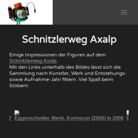
Schnitzlerweg Axalp
Einige Impressionen der Figuren auf dem
.
Schnitzlerweg Axalp
Mit den Links unterhalb des Bildes lässt sich die
Sammlung nach Künstler, Werk und Entstehungs-
sowie Aufnahme-Jahr filtern. Viel Spaß beim
Stöbern.
,
 2017
Eggenschwiler, Menk
Kormoran
(2008)
in 2008
Egge