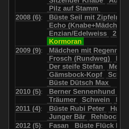
Sitzender Knabe
Adler 
Pilz auf Stamm
2008 (6)
Büste Seil mit Zipfelmü
:
Echo (Knabe+Mädchen
Enzian/Edelweiss
2 Ha
Kormoran
2009 (9)
Mädchen mit Regenmol
:
Frosch (Rundweg)
Kuh
Der steife Stefan
Meits
Gämsbock-Kopf
Schme
Büste Dütsch Max
2010 (5)
Berner Sennenhund
Bü
:
Träumer
Schwein
Kol
2011 (4)
Büste Rubi Peter
Huck
:
Junger Bär
Rehbockko
2012 (5)
Fasan
Büste Flück Ern
: