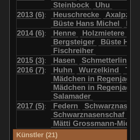
Steinbock
Uhu
2013 (6)
Heuschrecke
Axalpzwe
:
Büste Hans Michel
Ha
2014 (6)
Henne
Holzmietere
Fr
:
Bergsteiger
Büste HP 
Fischreiher
2015 (3)
Hasen
Schmetterlinge
:
2016 (7)
Huhn
Wurzelkind
Türk
:
Mädchen in Regenjacke
Mädchen in Regenjack
Salamader
2017 (5)
Federn
Schwarznasens
:
Schwarznasenschaf
Mätti Grossmann-Miche
Künstler (21)