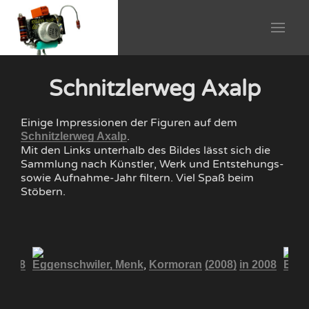
Schnitzlerweg Axalp
Einige Impressionen der Figuren auf dem
.
Schnitzlerweg Axalp
Mit den Links unterhalb des Bildes lässt sich die
Sammlung nach Künstler, Werk und Entstehungs-
sowie Aufnahme-Jahr filtern. Viel Spaß beim
Stöbern.
,
 2008
Eggenschwiler, Menk
Kormoran
(2008)
in 2008
Egge