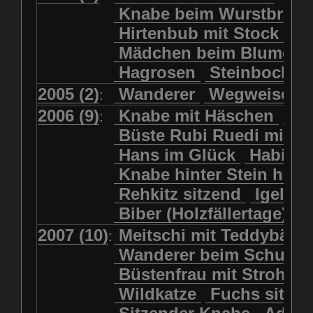
Kolkrabe
Kormoran
Knabe beim Wurstbrate
Mädchen beim Blumenpflücken
Kuhkopf
Luchs schreitend
Hirtenbub mit Stock
Mädchen in Regenjacke
Luchs sitzend
Murmeltier
Mädchen beim Blumenp
Mädchen in Regenjacke und Reg
Murmeltiere
Rehbockkopf
Hagrosen
Steinbock
J
Mädchen mit Regenmolch
Rehkitz
Rehkitz sitzend
Mädchen mit Schmetterling
2005 (2)
Wanderer
Wegweiser
:
Salamader
Schmetterling
Mätti Grossmann-Michel
2006 (9)
Knabe mit Häschen
Wo
:
Schmetterlinge
Schnecke
Meitschi (Rundweg)
Büste Rubi Ruedi mit H
Schwarznasenschaf
Meitschi mit Teddybär
Hans im Glück
Habich
Schwarznasenschaf mit Kalb
Pilzfraueli
Risetenmandli
Knabe hinter Stein her
Schwein
Steinbock
Sitzender Knabe
Tengeler
Rehkitz sitzend
Igel
Steinbock
Steinmarder
Träumer
Wanderer
Biber (Holzfällertage)
Uhu
Uhu
Uhu mit Jungen
Wanderer beim Schuhbinden
2007 (10)
Meitschi mit Teddybär
K
:
Waschbär
Wildkatze
Wegweiser
Wilde Hilde
Wanderer beim Schuhb
Wildsau
Wolf
Ziegenkopf
Wildhüter
Wurzelkind
Büstenfrau mit Strohut
Wildkatze
Fuchs sitze