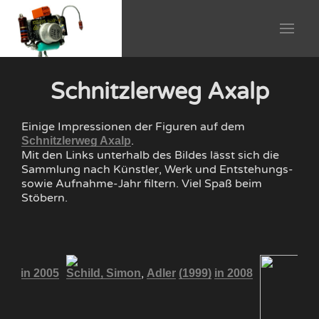
Schnitzlerweg Axalp
Einige Impressionen der Figuren auf dem
.
Schnitzlerweg Axalp
Mit den Links unterhalb des Bildes lässt sich die
Sammlung nach Künstler, Werk und Entstehungs-
sowie Aufnahme-Jahr filtern. Viel Spaß beim
Stöbern.
,
999)
in 2005
Schild, Simon
Adler
(1999)
in 2008