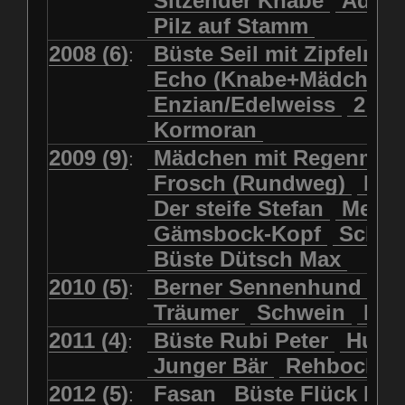
Sitzender Knabe
Adler 
Pilz auf Stamm
2008 (6)
Büste Seil mit Zipfelmü
:
Echo (Knabe+Mädchen
Enzian/Edelweiss
2 Ha
Kormoran
2009 (9)
Mädchen mit Regenmol
:
Frosch (Rundweg)
Kuh
Der steife Stefan
Meits
Gämsbock-Kopf
Schme
Büste Dütsch Max
2010 (5)
Berner Sennenhund
Bü
:
Träumer
Schwein
Kol
2011 (4)
Büste Rubi Peter
Huck
:
Junger Bär
Rehbockko
2012 (5)
Fasan
Büste Flück Ern
: