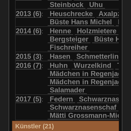
Steinbock
Uhu
2013 (6)
Heuschrecke
Axalpzwe
:
Büste Hans Michel
Ha
2014 (6)
Henne
Holzmietere
Fr
:
Bergsteiger
Büste HP 
Fischreiher
2015 (3)
Hasen
Schmetterlinge
:
2016 (7)
Huhn
Wurzelkind
Türk
:
Mädchen in Regenjacke
Mädchen in Regenjack
Salamader
2017 (5)
Federn
Schwarznasens
:
Schwarznasenschaf
Mätti Grossmann-Miche
Künstler (21)