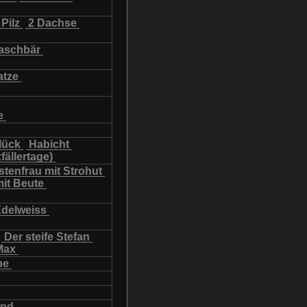
Pilz
2 Dachse
schbär
atze
e
lück
Habicht
fällertage)
tenfrau mit Strohut
mit Beute
Edelweiss
Der steife Stefan
Max
be
und