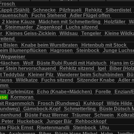
Frosch
chbär
Wildkatze
Wildsau
Wolf
Ziegenkopf
äppli (Stähli)
Schnecke
Pilzfraueli
Rehkitz
Silberdistel
rauenschuh
Fuchs Stehend
Adler Flügel offen
2 kleine Käuze
Mädchen mit Schmetterling
Holzfäller
Wa
t
Steinmarder
Ziegenkopf
Luchs sitzend
er
Kleines Geiss-Zicklein
Wildsau
Tengeler
Kleine Wildk
reitend
m Bislen
Knabe beim Wurstbraten
Hirtenbub mit Stock
eim Blumenpflücken
Hagrosen
Steinbock
Junge Luchs
Wegweiser
 Häschen
Wolf
Büste Rubi Ruedi mit Halstuch
Hans im G
er Stein hervorschauend
Rehkitz sitzend
Igel
Biber (Holz
it Teddybär
Kleiner Pilz
Wanderer beim Schuhbinden
Büs
trauss
Wildkatze
Fuchs sitzend
Sitzender Knabe
Adler 
tamm
mit Zipfelmütze
Echo (Knabe+Mädchen)
Forelle
Enzian/
use
Kormoran
it Regenmolch
Frosch (Rundweg)
Kuhkopf
Wilde Hilde
Rundweg)
Gämsbock-Kopf
Schmetterling
Büste Dütsch 
nnenhund
Büste Feuz Werner
Träumer
Schwein
Kolkra
 Peter
Huckeback
Junger Bär
Rehbockkopf
te Flück Ernst
Risetenmandli
Steinbock
Uhu
cke
Axalpzwerg
Biber
Büste Hans Michel
Hahn
Jagdh