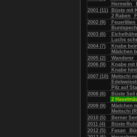
Hermelin
Uhu mit Jungen
Was
2001 (11)
Büste mit K
:
2 Raben
F
2002 (9)
Feuerlilien
:
Buntspech
2003 (6)
Eichelhäh
:
Luchs sch
2004 (7)
Knabe bei
:
Mädchen b
2005 (2)
Wanderer
:
2006 (9)
Knabe mit
:
Knabe hint
2007 (10)
Meitschi m
:
Edelweiss
Pilz auf S
2008 (6)
Büste Seil 
:
2 Haselmä
2009 (9)
Mädchen m
:
Meitschi (
2010 (5)
Berner Se
:
2011 (4)
Büste Rubi
:
2012 (5)
Fasan
Büs
:
2013 (6)
Heuschre
: