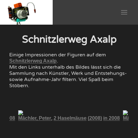
Schnitzlerweg Axalp
Einige Impressionen der Figuren auf dem
.
Schnitzlerweg Axalp
Mit den Links unterhalb des Bildes lässt sich die
Sammlung nach Künstler, Werk und Entstehungs-
sowie Aufnahme-Jahr filtern. Viel Spaß beim
Stöbern.
,
in 2008
Mächler, Peter
2 Haselmäuse
(2008)
in 2008
Mächle