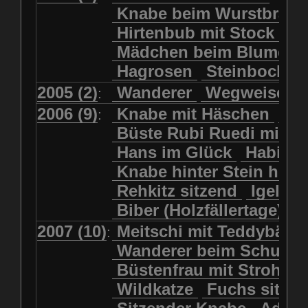
Kolkrabe
Kormoran
Knabe beim Wurstbrate
Mädchen beim Blumenpflücken
Kuhkopf
Luchs schreitend
Hirtenbub mit Stock
Mädchen in Regenjacke
Luchs sitzend
Murmeltier
Mädchen beim Blumenp
Mädchen in Regenjacke und Reg
Murmeltiere
Rehbockkopf
Hagrosen
Steinbock
J
Mädchen mit Regenmolch
Rehkitz
Rehkitz sitzend
Mädchen mit Schmetterling
2005 (2)
Wanderer
Wegweiser
:
Salamader
Schmetterling
Mätti Grossmann-Michel
2006 (9)
Knabe mit Häschen
Wo
:
Schmetterlinge
Schnecke
Meitschi (Rundweg)
Büste Rubi Ruedi mit H
Schwarznasenschaf
Meitschi mit Teddybär
Hans im Glück
Habich
Schwarznasenschaf mit Kalb
Pilzfraueli
Risetenmandli
Knabe hinter Stein her
Schwein
Steinbock
Sitzender Knabe
Tengeler
Rehkitz sitzend
Igel
Steinbock
Steinmarder
Träumer
Wanderer
Biber (Holzfällertage)
Uhu
Uhu
Uhu mit Jungen
Wanderer beim Schuhbinden
2007 (10)
Meitschi mit Teddybär
K
:
Waschbär
Wildkatze
Wegweiser
Wilde Hilde
Wanderer beim Schuhb
Wildsau
Wolf
Ziegenkopf
Wildhüter
Wurzelkind
Büstenfrau mit Strohut
Wildkatze
Fuchs sitze