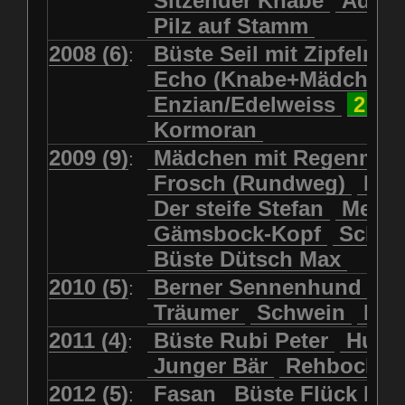
Sitzender Knabe
Adler 
Pilz auf Stamm
2008 (6)
Büste Seil mit Zipfelmü
:
Echo (Knabe+Mädchen
Enzian/Edelweiss
2 Ha
Kormoran
2009 (9)
Mädchen mit Regenmol
:
Frosch (Rundweg)
Kuh
Der steife Stefan
Meits
Gämsbock-Kopf
Schme
Büste Dütsch Max
2010 (5)
Berner Sennenhund
Bü
:
Träumer
Schwein
Kol
2011 (4)
Büste Rubi Peter
Huck
:
Junger Bär
Rehbockko
2012 (5)
Fasan
Büste Flück Ern
: