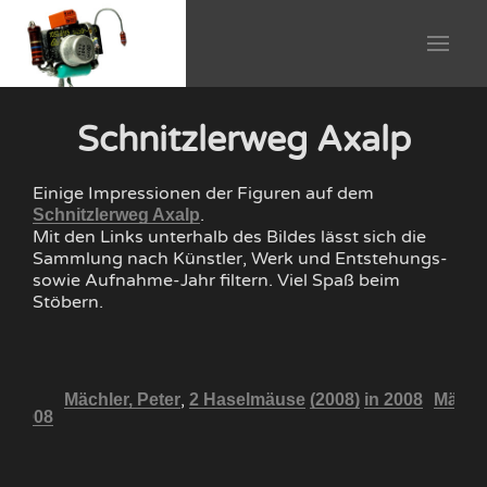
Schnitzlerweg Axalp
Einige Impressionen der Figuren auf dem
.
Schnitzlerweg Axalp
Mit den Links unterhalb des Bildes lässt sich die
Sammlung nach Künstler, Werk und Entstehungs-
sowie Aufnahme-Jahr filtern. Viel Spaß beim
Stöbern.
,
Mächler, Peter
2 Haselmäuse
(2008)
in 2008
Mächle
in 2008