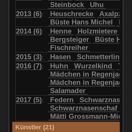
Steinbock
Uhu
2013 (6)
Heuschrecke
Axalpzwe
:
Büste Hans Michel
Ha
2014 (6)
Henne
Holzmietere
Fr
:
Bergsteiger
Büste HP 
Fischreiher
2015 (3)
Hasen
Schmetterlinge
:
2016 (7)
Huhn
Wurzelkind
Türk
:
Mädchen in Regenjacke
Mädchen in Regenjack
Salamader
2017 (5)
Federn
Schwarznasens
:
Schwarznasenschaf
Mätti Grossmann-Miche
Künstler (21)