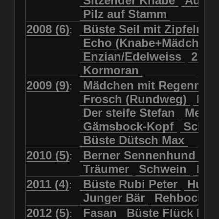
Sitzender Knabe
Adler 
Pilz auf Stamm
2008 (6)
Büste Seil mit Zipfelmü
:
Echo (Knabe+Mädchen
Enzian/Edelweiss
2 Ha
Kormoran
2009 (9)
Mädchen mit Regenmol
:
Frosch (Rundweg)
Kuh
Der steife Stefan
Meits
Gämsbock-Kopf
Schme
Büste Dütsch Max
2010 (5)
Berner Sennenhund
Bü
:
Träumer
Schwein
Kol
2011 (4)
Büste Rubi Peter
Huck
:
Junger Bär
Rehbockko
2012 (5)
Fasan
Büste Flück Ern
: