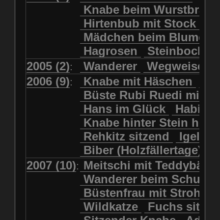
Kolkrabe
Kormoran
Knabe beim Wurstbrate
Mädchen beim Blumenpflücken
Kuhkopf
Luchs schreitend
Hirtenbub mit Stock
Mädchen in Regenjacke
Luchs sitzend
Murmeltier
Mädchen beim Blumenp
Mädchen in Regenjacke und Reg
Murmeltiere
Rehbockkopf
Hagrosen
Steinbock
J
Mädchen mit Regenmolch
Rehkitz
Rehkitz sitzend
Mädchen mit Schmetterling
2005 (2)
Wanderer
Wegweiser
:
Salamader
Schmetterling
Mätti Grossmann-Michel
2006 (9)
Knabe mit Häschen
Wo
:
Schmetterlinge
Schnecke
Meitschi (Rundweg)
Büste Rubi Ruedi mit H
Schwarznasenschaf
Meitschi mit Teddybär
Hans im Glück
Habich
Schwarznasenschaf mit Kalb
Pilzfraueli
Risetenmandli
Knabe hinter Stein her
Schwein
Steinbock
Sitzender Knabe
Tengeler
Rehkitz sitzend
Igel
Steinbock
Steinmarder
Träumer
Wanderer
Biber (Holzfällertage)
Uhu
Uhu
Uhu mit Jungen
Wanderer beim Schuhbinden
2007 (10)
Meitschi mit Teddybär
K
:
Waschbär
Wildkatze
Wegweiser
Wilde Hilde
Wanderer beim Schuhb
Wildsau
Wolf
Ziegenkopf
Wildhüter
Wurzelkind
Büstenfrau mit Strohut
Wildkatze
Fuchs sitze