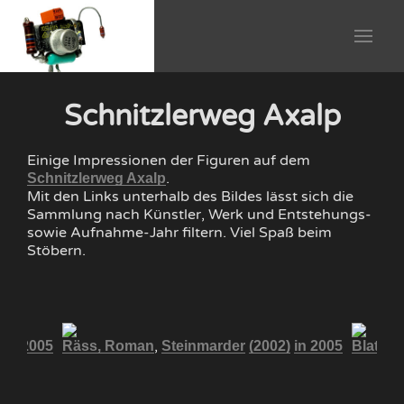
Schnitzlerweg Axalp
Einige Impressionen der Figuren auf dem
.
Schnitzlerweg Axalp
Mit den Links unterhalb des Bildes lässt sich die
Sammlung nach Künstler, Werk und Entstehungs-
sowie Aufnahme-Jahr filtern. Viel Spaß beim
Stöbern.
,
)
in 2005
Räss, Roman
Steinmarder
(2002)
in 2005
Blatter,