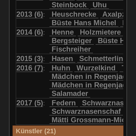
Steinbock
Uhu
2013 (6)
Heuschrecke
Axalpzwe
:
Büste Hans Michel
Ha
2014 (6)
Henne
Holzmietere
Fr
:
Bergsteiger
Büste HP 
Fischreiher
2015 (3)
Hasen
Schmetterlinge
:
2016 (7)
Huhn
Wurzelkind
Türk
:
Mädchen in Regenjacke
Mädchen in Regenjack
Salamader
2017 (5)
Federn
Schwarznasens
:
Schwarznasenschaf
Mätti Grossmann-Miche
Künstler (21)