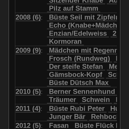
Sitzender Knabe
Adler 
Pilz auf Stamm
2008 (6)
Büste Seil mit Zipfelmü
:
Echo (Knabe+Mädchen
Enzian/Edelweiss
2 Ha
Kormoran
2009 (9)
Mädchen mit Regenmol
:
Frosch (Rundweg)
Kuh
Der steife Stefan
Meits
Gämsbock-Kopf
Schme
Büste Dütsch Max
2010 (5)
Berner Sennenhund
Bü
:
Träumer
Schwein
Kol
2011 (4)
Büste Rubi Peter
Huck
:
Junger Bär
Rehbockko
2012 (5)
Fasan
Büste Flück Ern
: