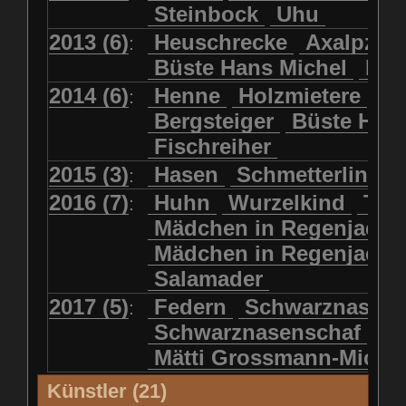
Steinbock
Uhu
2013 (6)
Heuschrecke
Axalpzwe
:
Büste Hans Michel
Ha
2014 (6)
Henne
Holzmietere
Fr
:
Bergsteiger
Büste HP 
Fischreiher
2015 (3)
Hasen
Schmetterlinge
:
2016 (7)
Huhn
Wurzelkind
Türk
:
Mädchen in Regenjacke
Mädchen in Regenjack
Salamader
2017 (5)
Federn
Schwarznasens
:
Schwarznasenschaf
Mätti Grossmann-Miche
Künstler (21)