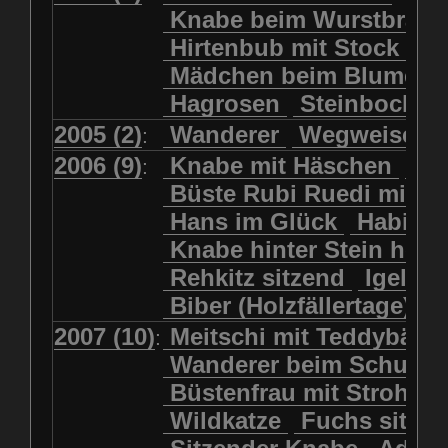
Kolkrabe
Kormoran
Knabe beim Wurstbrate
Mädchen beim Blumenpflücken
Kuhkopf
Luchs schreitend
Hirtenbub mit Stock
Mädchen in Regenjacke
Luchs sitzend
Murmeltier
Mädchen beim Blumenp
Mädchen in Regenjacke und Reg
Murmeltiere
Rehbockkopf
Hagrosen
Steinbock
J
Mädchen mit Regenmolch
Rehkitz
Rehkitz sitzend
Mädchen mit Schmetterling
2005 (2)
Wanderer
Wegweiser
:
Salamader
Schmetterling
Mätti Grossmann-Michel
2006 (9)
Knabe mit Häschen
Wo
:
Schmetterlinge
Schnecke
Meitschi (Rundweg)
Büste Rubi Ruedi mit H
Schwarznasenschaf
Meitschi mit Teddybär
Hans im Glück
Habich
Schwarznasenschaf mit Kalb
Pilzfraueli
Risetenmandli
Knabe hinter Stein her
Schwein
Steinbock
Sitzender Knabe
Tengeler
Rehkitz sitzend
Igel
Steinbock
Steinmarder
Träumer
Wanderer
Biber (Holzfällertage)
Uhu
Uhu
Uhu mit Jungen
Wanderer beim Schuhbinden
2007 (10)
Meitschi mit Teddybär
K
:
Waschbär
Wildkatze
Wegweiser
Wilde Hilde
Wanderer beim Schuhb
Wildsau
Wolf
Ziegenkopf
Wildhüter
Wurzelkind
Büstenfrau mit Strohut
Wildkatze
Fuchs sitze