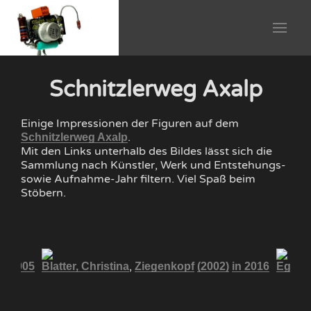
Schnitzlerweg Axalp
Einige Impressionen der Figuren auf dem
.
Schnitzlerweg Axalp
Mit den Links unterhalb des Bildes lässt sich die
Sammlung nach Künstler, Werk und Entstehungs-
sowie Aufnahme-Jahr filtern. Viel Spaß beim
Stöbern.
,
in 2005
Blatter, Christina
Ziegenkopf
(2002)
in 2016
Eggen