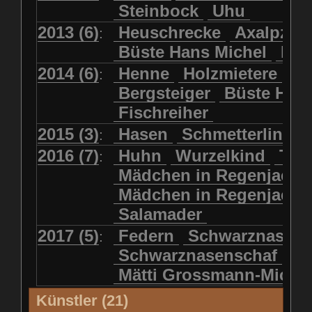
Steinbock
Uhu
2013 (6)
Heuschrecke
Axalpzwe
:
Büste Hans Michel
Ha
2014 (6)
Henne
Holzmietere
Fr
:
Bergsteiger
Büste HP 
Fischreiher
2015 (3)
Hasen
Schmetterlinge
:
2016 (7)
Huhn
Wurzelkind
Türk
:
Mädchen in Regenjacke
Mädchen in Regenjack
Salamader
2017 (5)
Federn
Schwarznasens
:
Schwarznasenschaf
Mätti Grossmann-Miche
Künstler (21)