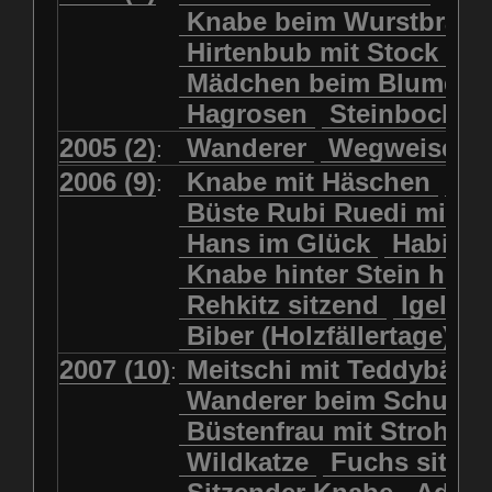
Kolkrabe
Kormoran
Knabe beim Wurstbrate
Mädchen beim Blumenpflücken
Kuhkopf
Luchs schreitend
Hirtenbub mit Stock
Mädchen in Regenjacke
Luchs sitzend
Murmeltier
Mädchen beim Blumenp
Mädchen in Regenjacke und Reg
Murmeltiere
Rehbockkopf
Hagrosen
Steinbock
J
Mädchen mit Regenmolch
Rehkitz
Rehkitz sitzend
Mädchen mit Schmetterling
2005 (2)
Wanderer
Wegweiser
:
Salamader
Schmetterling
Mätti Grossmann-Michel
2006 (9)
Knabe mit Häschen
Wo
:
Schmetterlinge
Schnecke
Meitschi (Rundweg)
Büste Rubi Ruedi mit H
Schwarznasenschaf
Meitschi mit Teddybär
Hans im Glück
Habich
Schwarznasenschaf mit Kalb
Pilzfraueli
Risetenmandli
Knabe hinter Stein her
Schwein
Steinbock
Sitzender Knabe
Tengeler
Rehkitz sitzend
Igel
Steinbock
Steinmarder
Träumer
Wanderer
Biber (Holzfällertage)
Uhu
Uhu
Uhu mit Jungen
Wanderer beim Schuhbinden
2007 (10)
Meitschi mit Teddybär
K
:
Waschbär
Wildkatze
Wegweiser
Wilde Hilde
Wanderer beim Schuhb
Wildsau
Wolf
Ziegenkopf
Wildhüter
Wurzelkind
Büstenfrau mit Strohut
Wildkatze
Fuchs sitze