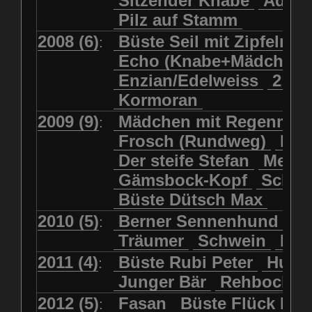
Sitzender Knabe
Adler 
Pilz auf Stamm
2008 (6)
Büste Seil mit Zipfelmü
:
Echo (Knabe+Mädchen
Enzian/Edelweiss
2 Ha
Kormoran
2009 (9)
Mädchen mit Regenmol
:
Frosch (Rundweg)
Kuh
Der steife Stefan
Meits
Gämsbock-Kopf
Schme
Büste Dütsch Max
2010 (5)
Berner Sennenhund
Bü
:
Träumer
Schwein
Kol
2011 (4)
Büste Rubi Peter
Huck
:
Junger Bär
Rehbockko
2012 (5)
Fasan
Büste Flück Ern
: