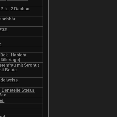
Pilz
2 Dachse
schbär
atze
e
lück
Habicht
fällertage)
tenfrau mit Strohut
mit Beute
Edelweiss
Der steife Stefan
Max
be
und