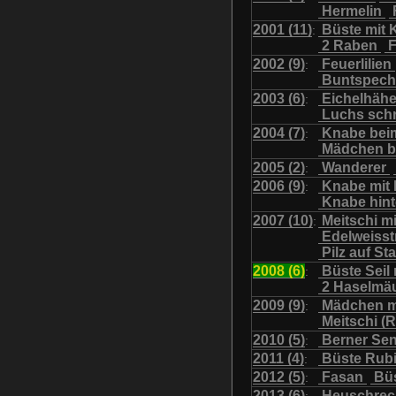
Hermelin
Uhu mit Jungen
Was
2001 (11)
Büste mit K
:
2 Raben
F
2002 (9)
Feuerlilien
:
Buntspech
2003 (6)
Eichelhäh
:
Luchs sch
2004 (7)
Knabe bei
:
Mädchen b
2005 (2)
Wanderer
:
2006 (9)
Knabe mit
:
Knabe hint
2007 (10)
Meitschi m
:
Edelweiss
Pilz auf S
2008 (6)
Büste Seil 
:
2 Haselmä
2009 (9)
Mädchen m
:
Meitschi (
2010 (5)
Berner Se
:
2011 (4)
Büste Rubi
:
2012 (5)
Fasan
Büs
:
2013 (6)
Heuschre
: