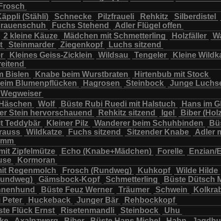
Frosch
chbär
Wildkatze
Wildsau
Wolf
Ziegenkopf
äppli (Stähli)
Schnecke
Pilzfraueli
Rehkitz
Silberdistel
rauenschuh
Fuchs Stehend
Adler Flügel offen
2 kleine Käuze
Mädchen mit Schmetterling
Holzfäller
Wa
t
Steinmarder
Ziegenkopf
Luchs sitzend
er
Kleines Geiss-Zicklein
Wildsau
Tengeler
Kleine Wildk
reitend
m Bislen
Knabe beim Wurstbraten
Hirtenbub mit Stock
eim Blumenpflücken
Hagrosen
Steinbock
Junge Luchs
Wegweiser
 Häschen
Wolf
Büste Rubi Ruedi mit Halstuch
Hans im G
er Stein hervorschauend
Rehkitz sitzend
Igel
Biber (Holz
it Teddybär
Kleiner Pilz
Wanderer beim Schuhbinden
Büs
trauss
Wildkatze
Fuchs sitzend
Sitzender Knabe
Adler 
tamm
mit Zipfelmütze
Echo (Knabe+Mädchen)
Forelle
Enzian/
use
Kormoran
it Regenmolch
Frosch (Rundweg)
Kuhkopf
Wilde Hilde
Rundweg)
Gämsbock-Kopf
Schmetterling
Büste Dütsch 
nnenhund
Büste Feuz Werner
Träumer
Schwein
Kolkra
 Peter
Huckeback
Junger Bär
Rehbockkopf
te Flück Ernst
Risetenmandli
Steinbock
Uhu
cke
Axalpzwerg
Biber
Büste Hans Michel
Hahn
Jagdh