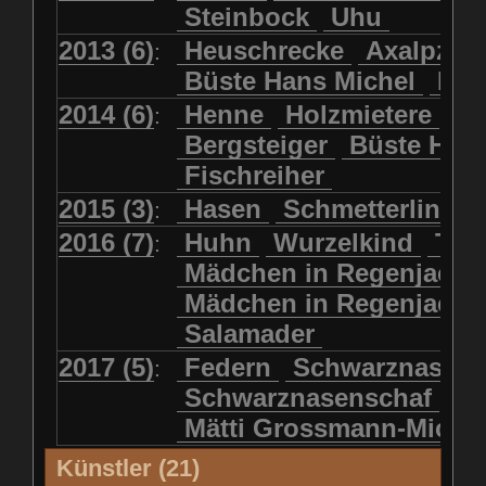
Steinbock
Uhu
2013 (6)
Heuschrecke
Axalpzwe
:
Büste Hans Michel
Ha
2014 (6)
Henne
Holzmietere
Fr
:
Bergsteiger
Büste HP 
Fischreiher
2015 (3)
Hasen
Schmetterlinge
:
2016 (7)
Huhn
Wurzelkind
Türk
:
Mädchen in Regenjacke
Mädchen in Regenjack
Salamader
2017 (5)
Federn
Schwarznasens
:
Schwarznasenschaf
Mätti Grossmann-Miche
Künstler (21)