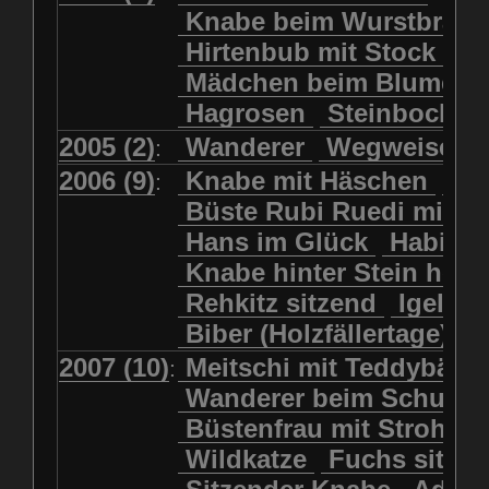
Kolkrabe
Kormoran
Knabe beim Wurstbrate
Mädchen beim Blumenpflücken
Kuhkopf
Luchs schreitend
Hirtenbub mit Stock
Mädchen in Regenjacke
Luchs sitzend
Murmeltier
Mädchen beim Blumenp
Mädchen in Regenjacke und Reg
Murmeltiere
Rehbockkopf
Hagrosen
Steinbock
J
Mädchen mit Regenmolch
Rehkitz
Rehkitz sitzend
Mädchen mit Schmetterling
2005 (2)
Wanderer
Wegweiser
:
Salamader
Schmetterling
Mätti Grossmann-Michel
2006 (9)
Knabe mit Häschen
Wo
:
Schmetterlinge
Schnecke
Meitschi (Rundweg)
Büste Rubi Ruedi mit H
Schwarznasenschaf
Meitschi mit Teddybär
Hans im Glück
Habich
Schwarznasenschaf mit Kalb
Pilzfraueli
Risetenmandli
Knabe hinter Stein her
Schwein
Steinbock
Sitzender Knabe
Tengeler
Rehkitz sitzend
Igel
Steinbock
Steinmarder
Träumer
Wanderer
Biber (Holzfällertage)
Uhu
Uhu
Uhu mit Jungen
Wanderer beim Schuhbinden
2007 (10)
Meitschi mit Teddybär
K
:
Waschbär
Wildkatze
Wegweiser
Wilde Hilde
Wanderer beim Schuhb
Wildsau
Wolf
Ziegenkopf
Wildhüter
Wurzelkind
Büstenfrau mit Strohut
Wildkatze
Fuchs sitze