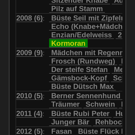
Sitzender Knabe
Adler 
Pilz auf Stamm
2008 (6)
Büste Seil mit Zipfelmü
:
Echo (Knabe+Mädchen
Enzian/Edelweiss
2 Ha
Kormoran
2009 (9)
Mädchen mit Regenmol
:
Frosch (Rundweg)
Kuh
Der steife Stefan
Meits
Gämsbock-Kopf
Schme
Büste Dütsch Max
2010 (5)
Berner Sennenhund
Bü
:
Träumer
Schwein
Kol
2011 (4)
Büste Rubi Peter
Huck
:
Junger Bär
Rehbockko
2012 (5)
Fasan
Büste Flück Ern
: