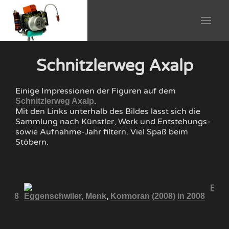
Schnitzlerweg Axalp
Einige Impressionen der Figuren auf dem
.
Schnitzlerweg Axalp
Mit den Links unterhalb des Bildes lässt sich die
Sammlung nach Künstler, Werk und Entstehungs-
sowie Aufnahme-Jahr filtern. Viel Spaß beim
Stöbern.
Egge
,
 2008
Eggenschwiler, Menk
Kormoran
(2008)
in 2008