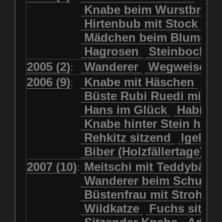
Kolkrabe
Kormoran
Knabe beim Wurstbrate
Mädchen beim Blumenpflücken
Kuhkopf
Luchs schreitend
Hirtenbub mit Stock
Mädchen in Regenjacke
Luchs sitzend
Murmeltier
Mädchen beim Blumenp
Mädchen in Regenjacke und Reg
Murmeltiere
Rehbockkopf
Hagrosen
Steinbock
J
Mädchen mit Regenmolch
Rehkitz
Rehkitz sitzend
Mädchen mit Schmetterling
2005 (2)
Wanderer
Wegweiser
:
Salamader
Schmetterling
Mätti Grossmann-Michel
2006 (9)
Knabe mit Häschen
Wo
:
Schmetterlinge
Schnecke
Meitschi (Rundweg)
Büste Rubi Ruedi mit H
Schwarznasenschaf
Meitschi mit Teddybär
Hans im Glück
Habich
Schwarznasenschaf mit Kalb
Pilzfraueli
Risetenmandli
Knabe hinter Stein her
Schwein
Steinbock
Sitzender Knabe
Tengeler
Rehkitz sitzend
Igel
Steinbock
Steinmarder
Träumer
Wanderer
Biber (Holzfällertage)
Uhu
Uhu
Uhu mit Jungen
Wanderer beim Schuhbinden
2007 (10)
Meitschi mit Teddybär
K
:
Waschbär
Wildkatze
Wegweiser
Wilde Hilde
Wanderer beim Schuhb
Wildsau
Wolf
Ziegenkopf
Wildhüter
Wurzelkind
Büstenfrau mit Strohut
Wildkatze
Fuchs sitze