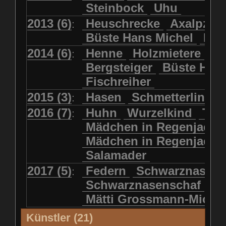
Steinbock
Uhu
2013 (6)
Heuschrecke
Axalpzwe
:
Büste Hans Michel
Ha
2014 (6)
Henne
Holzmietere
Fr
:
Bergsteiger
Büste HP 
Fischreiher
2015 (3)
Hasen
Schmetterlinge
:
2016 (7)
Huhn
Wurzelkind
Türk
:
Mädchen in Regenjacke
Mädchen in Regenjack
Salamader
2017 (5)
Federn
Schwarznasens
:
Schwarznasenschaf
Mätti Grossmann-Miche
Künstler (21)