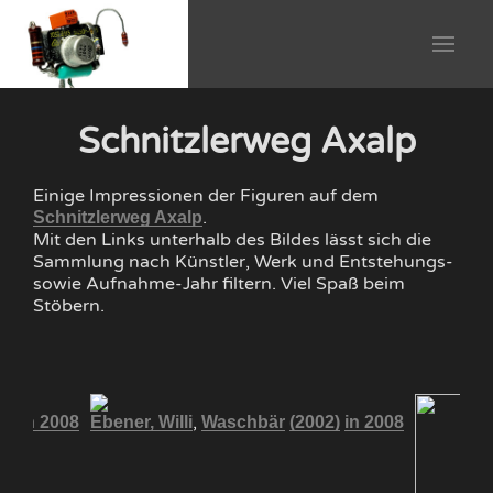
Schnitzlerweg Axalp
Einige Impressionen der Figuren auf dem
.
Schnitzlerweg Axalp
Mit den Links unterhalb des Bildes lässt sich die
Sammlung nach Künstler, Werk und Entstehungs-
sowie Aufnahme-Jahr filtern. Viel Spaß beim
Stöbern.
,
2)
in 2008
Ebener, Willi
Waschbär
(2002)
in 2008