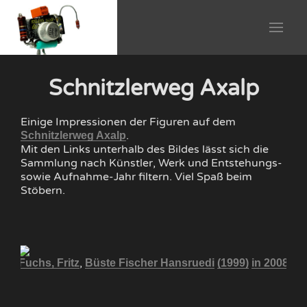
Schnitzlerweg Axalp
Einige Impressionen der Figuren auf dem
.
Schnitzlerweg Axalp
Mit den Links unterhalb des Bildes lässt sich die
Sammlung nach Künstler, Werk und Entstehungs-
sowie Aufnahme-Jahr filtern. Viel Spaß beim
Stöbern.
,
008
Fuchs, Fritz
Büste Fischer Hansruedi
(1999)
in 2008
Fu