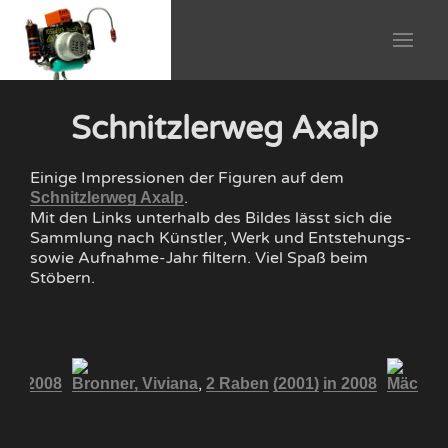
Schnitzlerweg Axalp
Einige Impressionen der Figuren auf dem
.
Schnitzlerweg Axalp
Mit den Links unterhalb des Bildes lässt sich die
Sammlung nach Künstler, Werk und Entstehungs-
sowie Aufnahme-Jahr filtern. Viel Spaß beim
Stöbern.
,
)
in 2008
Bronner, Viviana
2 Raben
(2001)
in 2008
Mächler