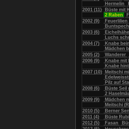
Hermelin
Uhu mit Jungen
Was
2001 (11)
Büste mit K
:
2 Raben
F
2002 (9)
Feuerlilien
:
Buntspech
2003 (6)
Eichelhäh
:
Luchs sch
2004 (7)
Knabe bei
:
Mädchen b
2005 (2)
Wanderer
:
2006 (9)
Knabe mit
:
Knabe hint
2007 (10)
Meitschi m
:
Edelweiss
Pilz auf S
2008 (6)
Büste Seil 
:
2 Haselmä
2009 (9)
Mädchen m
:
Meitschi (
2010 (5)
Berner Se
:
2011 (4)
Büste Rubi
:
2012 (5)
Fasan
Büs
:
2013 (6)
Heuschre
: