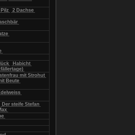
Pilz
2 Dachse
schbär
atze
e
lück
Habicht
fällertage)
tenfrau mit Strohut
mit Beute
Edelweiss
Der steife Stefan
Max
be
und