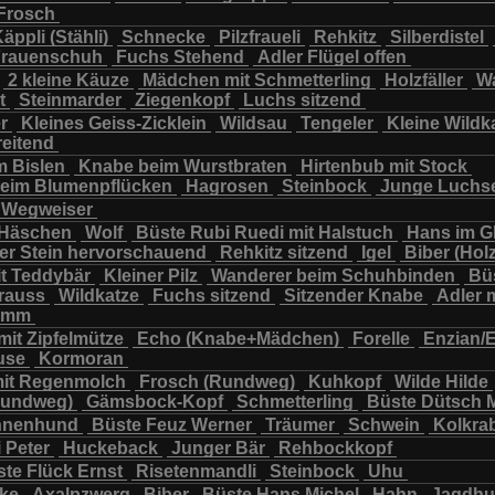
Frosch
chbär
Wildkatze
Wildsau
Wolf
Ziegenkopf
äppli (Stähli)
Schnecke
Pilzfraueli
Rehkitz
Silberdistel
rauenschuh
Fuchs Stehend
Adler Flügel offen
2 kleine Käuze
Mädchen mit Schmetterling
Holzfäller
Wa
t
Steinmarder
Ziegenkopf
Luchs sitzend
er
Kleines Geiss-Zicklein
Wildsau
Tengeler
Kleine Wildk
reitend
m Bislen
Knabe beim Wurstbraten
Hirtenbub mit Stock
eim Blumenpflücken
Hagrosen
Steinbock
Junge Luchs
Wegweiser
 Häschen
Wolf
Büste Rubi Ruedi mit Halstuch
Hans im G
er Stein hervorschauend
Rehkitz sitzend
Igel
Biber (Holz
it Teddybär
Kleiner Pilz
Wanderer beim Schuhbinden
Büs
trauss
Wildkatze
Fuchs sitzend
Sitzender Knabe
Adler 
tamm
mit Zipfelmütze
Echo (Knabe+Mädchen)
Forelle
Enzian/
use
Kormoran
it Regenmolch
Frosch (Rundweg)
Kuhkopf
Wilde Hilde
Rundweg)
Gämsbock-Kopf
Schmetterling
Büste Dütsch 
nnenhund
Büste Feuz Werner
Träumer
Schwein
Kolkra
 Peter
Huckeback
Junger Bär
Rehbockkopf
te Flück Ernst
Risetenmandli
Steinbock
Uhu
cke
Axalpzwerg
Biber
Büste Hans Michel
Hahn
Jagdh