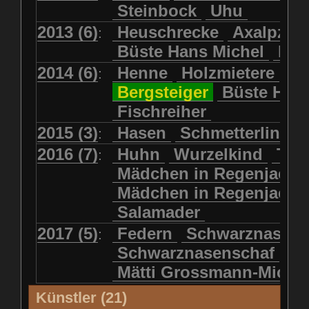
Steinbock
Uhu
2013 (6)
Heuschrecke
Axalpzwe
:
Büste Hans Michel
Ha
2014 (6)
Henne
Holzmietere
Fr
:
Bergsteiger
Büste HP 
Fischreiher
2015 (3)
Hasen
Schmetterlinge
:
2016 (7)
Huhn
Wurzelkind
Türk
:
Mädchen in Regenjacke
Mädchen in Regenjack
Salamader
2017 (5)
Federn
Schwarznasens
:
Schwarznasenschaf
Mätti Grossmann-Miche
Künstler (21)