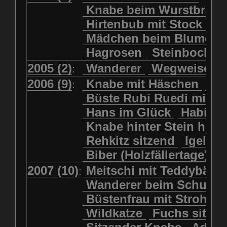
Kolkrabe
Kormoran
Knabe beim Wurstbrate
Mädchen beim Blumenpflücken
Kuhkopf
Luchs schreitend
Hirtenbub mit Stock
Mädchen in Regenjacke
Luchs sitzend
Murmeltier
Mädchen beim Blumenp
Mädchen in Regenjacke und Reg
Murmeltiere
Rehbockkopf
Hagrosen
Steinbock
J
Mädchen mit Regenmolch
Rehkitz
Rehkitz sitzend
Mädchen mit Schmetterling
2005 (2)
Wanderer
Wegweiser
:
Salamader
Schmetterling
Mätti Grossmann-Michel
2006 (9)
Knabe mit Häschen
Wo
:
Schmetterlinge
Schnecke
Meitschi (Rundweg)
Büste Rubi Ruedi mit H
Schwarznasenschaf
Meitschi mit Teddybär
Hans im Glück
Habich
Schwarznasenschaf mit Kalb
Pilzfraueli
Risetenmandli
Knabe hinter Stein her
Schwein
Steinbock
Sitzender Knabe
Tengeler
Rehkitz sitzend
Igel
Steinbock
Steinmarder
Träumer
Wanderer
Biber (Holzfällertage)
Uhu
Uhu
Uhu mit Jungen
Wanderer beim Schuhbinden
2007 (10)
Meitschi mit Teddybär
K
:
Waschbär
Wildkatze
Wegweiser
Wilde Hilde
Wanderer beim Schuhb
Wildsau
Wolf
Ziegenkopf
Wildhüter
Wurzelkind
Büstenfrau mit Strohut
Wildkatze
Fuchs sitze