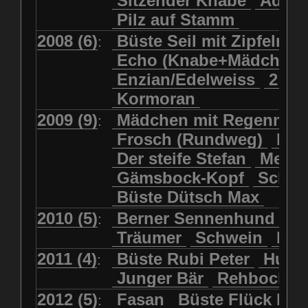
Sitzender Knabe
Adler 
Pilz auf Stamm
2008 (6)
Büste Seil mit Zipfelmü
:
Echo (Knabe+Mädchen
Enzian/Edelweiss
2 Ha
Kormoran
2009 (9)
Mädchen mit Regenmol
:
Frosch (Rundweg)
Kuh
Der steife Stefan
Meits
Gämsbock-Kopf
Schme
Büste Dütsch Max
2010 (5)
Berner Sennenhund
Bü
:
Träumer
Schwein
Kol
2011 (4)
Büste Rubi Peter
Huck
:
Junger Bär
Rehbockko
2012 (5)
Fasan
Büste Flück Ern
: