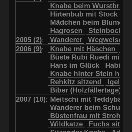
Kolkrabe
Kormoran
Knabe beim Wurstbrate
Mädchen beim Blumenpflücken
Kuhkopf
Luchs schreitend
Hirtenbub mit Stock
Mädchen in Regenjacke
Luchs sitzend
Murmeltier
Mädchen beim Blumenp
Mädchen in Regenjacke und Reg
Murmeltiere
Rehbockkopf
Hagrosen
Steinbock
J
Mädchen mit Regenmolch
Rehkitz
Rehkitz sitzend
Mädchen mit Schmetterling
2005 (2)
Wanderer
Wegweiser
:
Salamader
Schmetterling
Mätti Grossmann-Michel
2006 (9)
Knabe mit Häschen
Wo
:
Schmetterlinge
Schnecke
Meitschi (Rundweg)
Büste Rubi Ruedi mit H
Schwarznasenschaf
Meitschi mit Teddybär
Hans im Glück
Habich
Schwarznasenschaf mit Kalb
Pilzfraueli
Risetenmandli
Knabe hinter Stein her
Schwein
Steinbock
Sitzender Knabe
Tengeler
Rehkitz sitzend
Igel
Steinbock
Steinmarder
Träumer
Wanderer
Biber (Holzfällertage)
Uhu
Uhu
Uhu mit Jungen
Wanderer beim Schuhbinden
2007 (10)
Meitschi mit Teddybär
K
:
Waschbär
Wildkatze
Wegweiser
Wilde Hilde
Wanderer beim Schuhb
Wildsau
Wolf
Ziegenkopf
Wildhüter
Wurzelkind
Büstenfrau mit Strohut
Wildkatze
Fuchs sitze