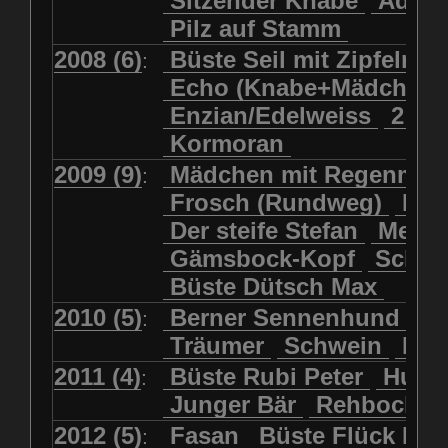
Sitzender Knabe
Adler 
Pilz auf Stamm
2008 (6)
Büste Seil mit Zipfelmü
:
Echo (Knabe+Mädchen
Enzian/Edelweiss
2 Ha
Kormoran
2009 (9)
Mädchen mit Regenmol
:
Frosch (Rundweg)
Kuh
Der steife Stefan
Meits
Gämsbock-Kopf
Schme
Büste Dütsch Max
2010 (5)
Berner Sennenhund
Bü
:
Träumer
Schwein
Kol
2011 (4)
Büste Rubi Peter
Huck
:
Junger Bär
Rehbockko
2012 (5)
Fasan
Büste Flück Ern
: