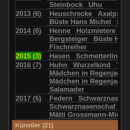
Steinbock
Uhu
2013 (6)
Heuschrecke
Axalpzwe
:
Büste Hans Michel
Ha
2014 (6)
Henne
Holzmietere
Fr
:
Bergsteiger
Büste HP 
Fischreiher
2015 (3)
Hasen
Schmetterlinge
:
2016 (7)
Huhn
Wurzelkind
Türk
:
Mädchen in Regenjacke
Mädchen in Regenjack
Salamader
2017 (5)
Federn
Schwarznasens
:
Schwarznasenschaf
Mätti Grossmann-Miche
Künstler (21)