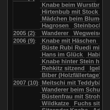
Kolkrabe
Kormoran
Knabe beim Wurstbrate
Mädchen beim Blumenpflücken
Kuhkopf
Luchs schreitend
Hirtenbub mit Stock
Mädchen in Regenjacke
Luchs sitzend
Murmeltier
Mädchen beim Blumenp
Mädchen in Regenjacke und Reg
Murmeltiere
Rehbockkopf
Hagrosen
Steinbock
J
Mädchen mit Regenmolch
Rehkitz
Rehkitz sitzend
Mädchen mit Schmetterling
2005 (2)
Wanderer
Wegweiser
:
Salamader
Schmetterling
Mätti Grossmann-Michel
2006 (9)
Knabe mit Häschen
Wo
:
Schmetterlinge
Schnecke
Meitschi (Rundweg)
Büste Rubi Ruedi mit H
Schwarznasenschaf
Meitschi mit Teddybär
Hans im Glück
Habich
Schwarznasenschaf mit Kalb
Pilzfraueli
Risetenmandli
Knabe hinter Stein her
Schwein
Steinbock
Sitzender Knabe
Tengeler
Rehkitz sitzend
Igel
Steinbock
Steinmarder
Träumer
Wanderer
Biber (Holzfällertage)
Uhu
Uhu
Uhu mit Jungen
Wanderer beim Schuhbinden
2007 (10)
Meitschi mit Teddybär
K
:
Waschbär
Wildkatze
Wegweiser
Wilde Hilde
Wanderer beim Schuhb
Wildsau
Wolf
Ziegenkopf
Wildhüter
Wurzelkind
Büstenfrau mit Strohut
Wildkatze
Fuchs sitze