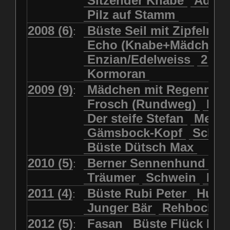
Sitzender Knabe
Adler 
Pilz auf Stamm
2008 (6)
Büste Seil mit Zipfelmü
:
Echo (Knabe+Mädchen
Enzian/Edelweiss
2 Ha
Kormoran
2009 (9)
Mädchen mit Regenmol
:
Frosch (Rundweg)
Kuh
Der steife Stefan
Meits
Gämsbock-Kopf
Schme
Büste Dütsch Max
2010 (5)
Berner Sennenhund
Bü
:
Träumer
Schwein
Kol
2011 (4)
Büste Rubi Peter
Huck
:
Junger Bär
Rehbockko
2012 (5)
Fasan
Büste Flück Ern
: