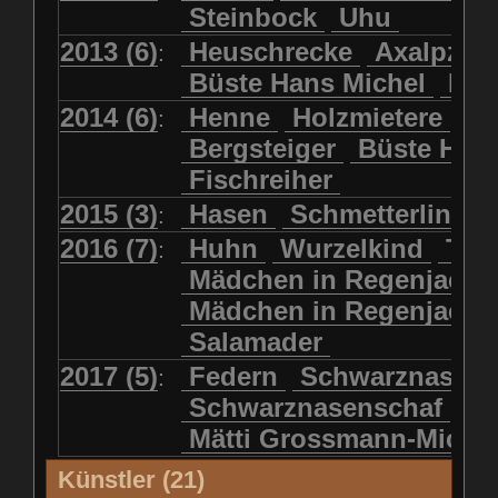
Steinbock
Uhu
2013 (6)
Heuschrecke
Axalpzwe
:
Büste Hans Michel
Ha
2014 (6)
Henne
Holzmietere
Fr
:
Bergsteiger
Büste HP 
Fischreiher
2015 (3)
Hasen
Schmetterlinge
:
2016 (7)
Huhn
Wurzelkind
Türk
:
Mädchen in Regenjacke
Mädchen in Regenjack
Salamader
2017 (5)
Federn
Schwarznasens
:
Schwarznasenschaf
Mätti Grossmann-Miche
Künstler (21)