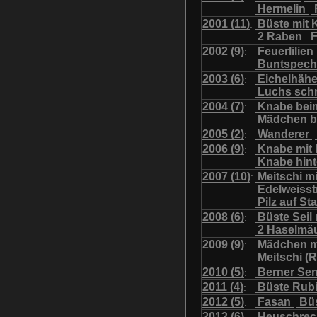
Hermelin
Uhu mit Jungen
Was
2001 (11)
Büste mit K
:
2 Raben
F
2002 (9)
Feuerlilien
:
Buntspech
2003 (6)
Eichelhäh
:
Luchs sch
2004 (7)
Knabe bei
:
Mädchen b
2005 (2)
Wanderer
:
2006 (9)
Knabe mit
:
Knabe hint
2007 (10)
Meitschi m
:
Edelweiss
Pilz auf S
2008 (6)
Büste Seil 
:
2 Haselmä
2009 (9)
Mädchen m
:
Meitschi (
2010 (5)
Berner Se
:
2011 (4)
Büste Rubi
:
2012 (5)
Fasan
Büs
:
2013 (6)
Heuschre
: