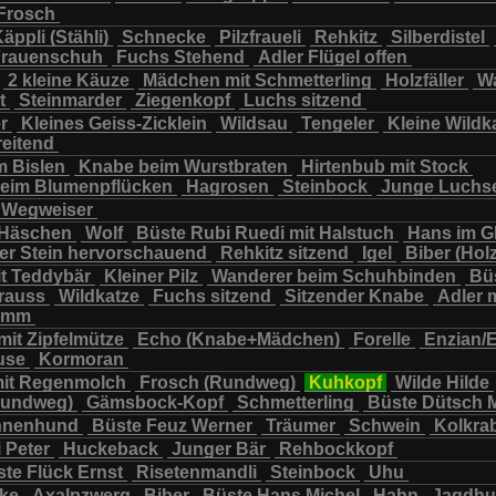
Frosch
chbär
Wildkatze
Wildsau
Wolf
Ziegenkopf
äppli (Stähli)
Schnecke
Pilzfraueli
Rehkitz
Silberdistel
rauenschuh
Fuchs Stehend
Adler Flügel offen
2 kleine Käuze
Mädchen mit Schmetterling
Holzfäller
Wa
t
Steinmarder
Ziegenkopf
Luchs sitzend
er
Kleines Geiss-Zicklein
Wildsau
Tengeler
Kleine Wildk
reitend
m Bislen
Knabe beim Wurstbraten
Hirtenbub mit Stock
eim Blumenpflücken
Hagrosen
Steinbock
Junge Luchs
Wegweiser
 Häschen
Wolf
Büste Rubi Ruedi mit Halstuch
Hans im G
er Stein hervorschauend
Rehkitz sitzend
Igel
Biber (Holz
it Teddybär
Kleiner Pilz
Wanderer beim Schuhbinden
Büs
trauss
Wildkatze
Fuchs sitzend
Sitzender Knabe
Adler 
tamm
mit Zipfelmütze
Echo (Knabe+Mädchen)
Forelle
Enzian/
use
Kormoran
it Regenmolch
Frosch (Rundweg)
Kuhkopf
Wilde Hilde
Rundweg)
Gämsbock-Kopf
Schmetterling
Büste Dütsch 
nnenhund
Büste Feuz Werner
Träumer
Schwein
Kolkra
 Peter
Huckeback
Junger Bär
Rehbockkopf
te Flück Ernst
Risetenmandli
Steinbock
Uhu
cke
Axalpzwerg
Biber
Büste Hans Michel
Hahn
Jagdh