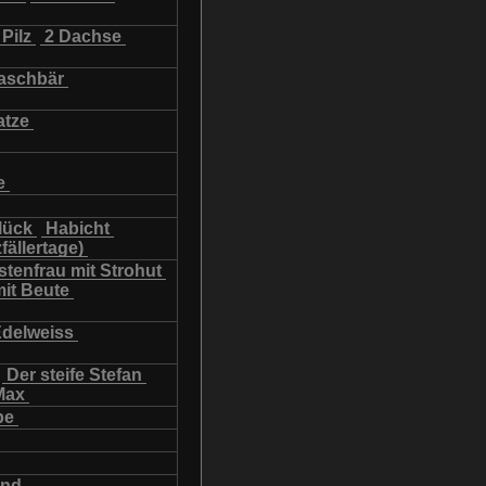
Pilz
2 Dachse
schbär
atze
e
lück
Habicht
fällertage)
tenfrau mit Strohut
mit Beute
Edelweiss
Der steife Stefan
Max
be
und