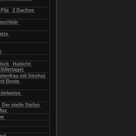
Pilz
2 Dachse
schbär
atze
e
lück
Habicht
fällertage)
tenfrau mit Strohut
mit Beute
Edelweiss
Der steife Stefan
Max
be
und