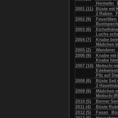
Hermelin
Uhu mit Jungen
Was
2001 (11)
Büste mit K
:
2 Raben
F
2002 (9)
Feuerlilien
:
Buntspech
2003 (6)
Eichelhäh
:
Luchs sch
2004 (7)
Knabe bei
:
Mädchen b
2005 (2)
Wanderer
:
2006 (9)
Knabe mit
:
Knabe hint
2007 (10)
Meitschi m
:
Edelweiss
Pilz auf S
2008 (6)
Büste Seil 
:
2 Haselmä
2009 (9)
Mädchen m
:
Meitschi (
2010 (5)
Berner Se
:
2011 (4)
Büste Rubi
:
2012 (5)
Fasan
Büs
:
2013 (6)
Heuschre
: