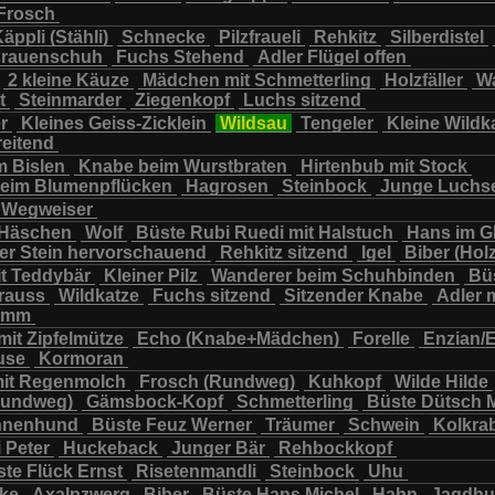
Frosch
chbär
Wildkatze
Wildsau
Wolf
Ziegenkopf
äppli (Stähli)
Schnecke
Pilzfraueli
Rehkitz
Silberdistel
rauenschuh
Fuchs Stehend
Adler Flügel offen
2 kleine Käuze
Mädchen mit Schmetterling
Holzfäller
Wa
t
Steinmarder
Ziegenkopf
Luchs sitzend
er
Kleines Geiss-Zicklein
Wildsau
Tengeler
Kleine Wildk
reitend
m Bislen
Knabe beim Wurstbraten
Hirtenbub mit Stock
eim Blumenpflücken
Hagrosen
Steinbock
Junge Luchs
Wegweiser
 Häschen
Wolf
Büste Rubi Ruedi mit Halstuch
Hans im G
er Stein hervorschauend
Rehkitz sitzend
Igel
Biber (Holz
it Teddybär
Kleiner Pilz
Wanderer beim Schuhbinden
Büs
trauss
Wildkatze
Fuchs sitzend
Sitzender Knabe
Adler 
tamm
mit Zipfelmütze
Echo (Knabe+Mädchen)
Forelle
Enzian/
use
Kormoran
it Regenmolch
Frosch (Rundweg)
Kuhkopf
Wilde Hilde
Rundweg)
Gämsbock-Kopf
Schmetterling
Büste Dütsch 
nnenhund
Büste Feuz Werner
Träumer
Schwein
Kolkra
 Peter
Huckeback
Junger Bär
Rehbockkopf
te Flück Ernst
Risetenmandli
Steinbock
Uhu
cke
Axalpzwerg
Biber
Büste Hans Michel
Hahn
Jagdh