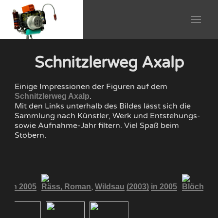
Schnitzlerweg Axalp
Einige Impressionen der Figuren auf dem
.
Schnitzlerweg Axalp
Mit den Links unterhalb des Bildes lässt sich die
Sammlung nach Künstler, Werk und Entstehungs-
sowie Aufnahme-Jahr filtern. Viel Spaß beim
Stöbern.
,
03)
in 2005
Räss, Roman
Wildsau
(2003)
in 2005
Blöchling