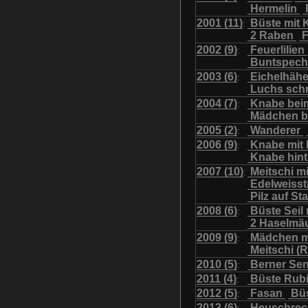
Hermelin
Uhu mit Jungen
Was
2001 (11)
Büste mit K
:
2 Raben
F
2002 (9)
Feuerlilien
:
Buntspech
2003 (6)
Eichelhäh
:
Luchs sch
2004 (7)
Knabe bei
:
Mädchen b
2005 (2)
Wanderer
:
2006 (9)
Knabe mit
:
Knabe hint
2007 (10)
Meitschi m
:
Edelweiss
Pilz auf S
2008 (6)
Büste Seil 
:
2 Haselmä
2009 (9)
Mädchen m
:
Meitschi (
2010 (5)
Berner Se
:
2011 (4)
Büste Rubi
:
2012 (5)
Fasan
Büs
:
2013 (6)
Heuschre
: