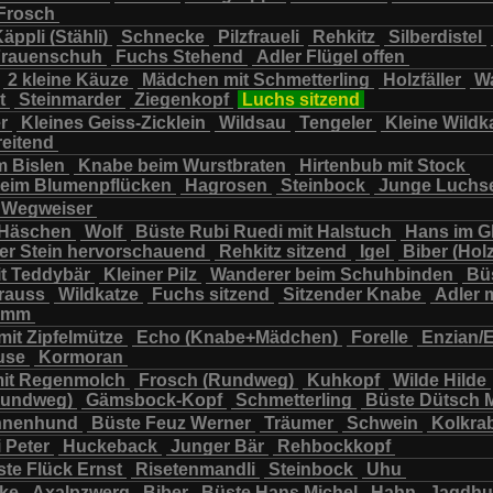
Frosch
chbär
Wildkatze
Wildsau
Wolf
Ziegenkopf
äppli (Stähli)
Schnecke
Pilzfraueli
Rehkitz
Silberdistel
rauenschuh
Fuchs Stehend
Adler Flügel offen
2 kleine Käuze
Mädchen mit Schmetterling
Holzfäller
Wa
t
Steinmarder
Ziegenkopf
Luchs sitzend
er
Kleines Geiss-Zicklein
Wildsau
Tengeler
Kleine Wildk
reitend
m Bislen
Knabe beim Wurstbraten
Hirtenbub mit Stock
eim Blumenpflücken
Hagrosen
Steinbock
Junge Luchs
Wegweiser
 Häschen
Wolf
Büste Rubi Ruedi mit Halstuch
Hans im G
er Stein hervorschauend
Rehkitz sitzend
Igel
Biber (Holz
it Teddybär
Kleiner Pilz
Wanderer beim Schuhbinden
Büs
trauss
Wildkatze
Fuchs sitzend
Sitzender Knabe
Adler 
tamm
mit Zipfelmütze
Echo (Knabe+Mädchen)
Forelle
Enzian/
use
Kormoran
it Regenmolch
Frosch (Rundweg)
Kuhkopf
Wilde Hilde
Rundweg)
Gämsbock-Kopf
Schmetterling
Büste Dütsch 
nnenhund
Büste Feuz Werner
Träumer
Schwein
Kolkra
 Peter
Huckeback
Junger Bär
Rehbockkopf
te Flück Ernst
Risetenmandli
Steinbock
Uhu
cke
Axalpzwerg
Biber
Büste Hans Michel
Hahn
Jagdh