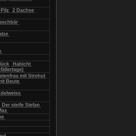
Pilz
2 Dachse
schbär
atze
e
lück
Habicht
fällertage)
tenfrau mit Strohut
mit Beute
Edelweiss
Der steife Stefan
Max
be
und