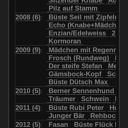
Sitzender Knabe
Adler 
Pilz auf Stamm
2008 (6)
Büste Seil mit Zipfelmü
:
Echo (Knabe+Mädchen
Enzian/Edelweiss
2 Ha
Kormoran
2009 (9)
Mädchen mit Regenmol
:
Frosch (Rundweg)
Kuh
Der steife Stefan
Meits
Gämsbock-Kopf
Schme
Büste Dütsch Max
2010 (5)
Berner Sennenhund
Bü
:
Träumer
Schwein
Kol
2011 (4)
Büste Rubi Peter
Huck
:
Junger Bär
Rehbockko
2012 (5)
Fasan
Büste Flück Ern
: