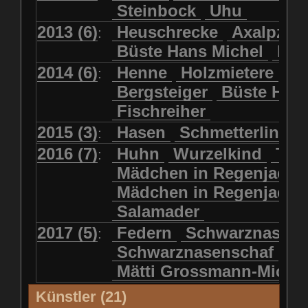
Steinbock
Uhu
2013 (6)
Heuschrecke
Axalpzwe
:
Büste Hans Michel
Ha
2014 (6)
Henne
Holzmietere
Fr
:
Bergsteiger
Büste HP 
Fischreiher
2015 (3)
Hasen
Schmetterlinge
:
2016 (7)
Huhn
Wurzelkind
Türk
:
Mädchen in Regenjacke
Mädchen in Regenjack
Salamader
2017 (5)
Federn
Schwarznasens
:
Schwarznasenschaf
Mätti Grossmann-Miche
Künstler (21)