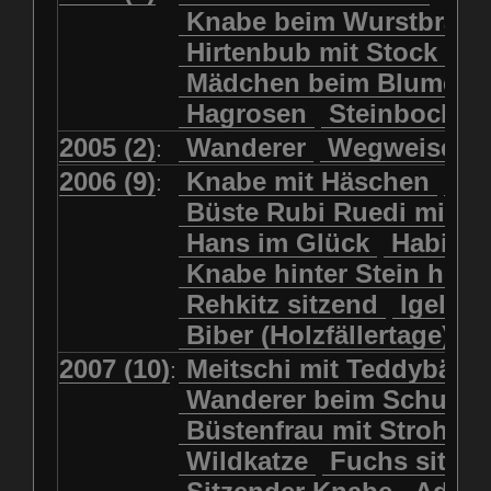
Kolkrabe
Kormoran
Knabe beim Wurstbrate
Mädchen beim Blumenpflücken
Kuhkopf
Luchs schreitend
Hirtenbub mit Stock
Mädchen in Regenjacke
Luchs sitzend
Murmeltier
Mädchen beim Blumenp
Mädchen in Regenjacke und Reg
Murmeltiere
Rehbockkopf
Hagrosen
Steinbock
J
Mädchen mit Regenmolch
Rehkitz
Rehkitz sitzend
Mädchen mit Schmetterling
2005 (2)
Wanderer
Wegweiser
:
Salamader
Schmetterling
Mätti Grossmann-Michel
2006 (9)
Knabe mit Häschen
Wo
:
Schmetterlinge
Schnecke
Meitschi (Rundweg)
Büste Rubi Ruedi mit H
Schwarznasenschaf
Meitschi mit Teddybär
Hans im Glück
Habich
Schwarznasenschaf mit Kalb
Pilzfraueli
Risetenmandli
Knabe hinter Stein her
Schwein
Steinbock
Sitzender Knabe
Tengeler
Rehkitz sitzend
Igel
Steinbock
Steinmarder
Träumer
Wanderer
Biber (Holzfällertage)
Uhu
Uhu
Uhu mit Jungen
Wanderer beim Schuhbinden
2007 (10)
Meitschi mit Teddybär
K
:
Waschbär
Wildkatze
Wegweiser
Wilde Hilde
Wanderer beim Schuhb
Wildsau
Wolf
Ziegenkopf
Wildhüter
Wurzelkind
Büstenfrau mit Strohut
Wildkatze
Fuchs sitze