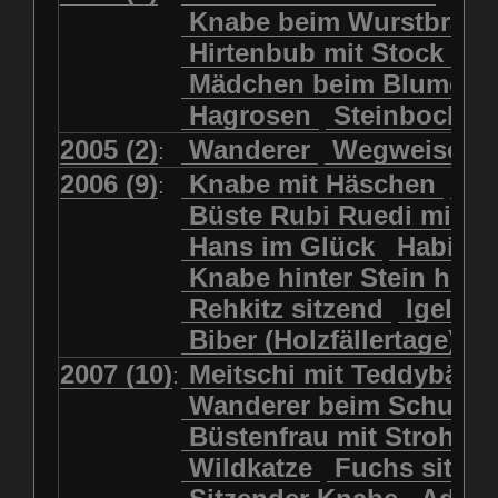
Kolkrabe
Kormoran
Knabe beim Wurstbrate
Mädchen beim Blumenpflücken
Kuhkopf
Luchs schreitend
Hirtenbub mit Stock
Mädchen in Regenjacke
Luchs sitzend
Murmeltier
Mädchen beim Blumenp
Mädchen in Regenjacke und Reg
Murmeltiere
Rehbockkopf
Hagrosen
Steinbock
J
Mädchen mit Regenmolch
Rehkitz
Rehkitz sitzend
Mädchen mit Schmetterling
2005 (2)
Wanderer
Wegweiser
:
Salamader
Schmetterling
Mätti Grossmann-Michel
2006 (9)
Knabe mit Häschen
Wo
:
Schmetterlinge
Schnecke
Meitschi (Rundweg)
Büste Rubi Ruedi mit H
Schwarznasenschaf
Meitschi mit Teddybär
Hans im Glück
Habich
Schwarznasenschaf mit Kalb
Pilzfraueli
Risetenmandli
Knabe hinter Stein her
Schwein
Steinbock
Sitzender Knabe
Tengeler
Rehkitz sitzend
Igel
Steinbock
Steinmarder
Träumer
Wanderer
Biber (Holzfällertage)
Uhu
Uhu
Uhu mit Jungen
Wanderer beim Schuhbinden
2007 (10)
Meitschi mit Teddybär
K
:
Waschbär
Wildkatze
Wegweiser
Wilde Hilde
Wanderer beim Schuhb
Wildsau
Wolf
Ziegenkopf
Wildhüter
Wurzelkind
Büstenfrau mit Strohut
Wildkatze
Fuchs sitze