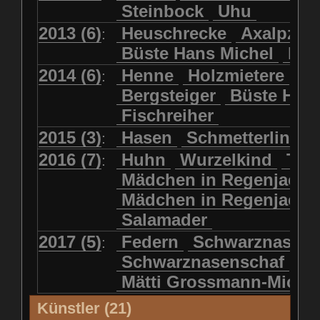
Steinbock
Uhu
2013 (6)
Heuschrecke
Axalpzwe
:
Büste Hans Michel
Ha
2014 (6)
Henne
Holzmietere
Fr
:
Bergsteiger
Büste HP 
Fischreiher
2015 (3)
Hasen
Schmetterlinge
:
2016 (7)
Huhn
Wurzelkind
Türk
:
Mädchen in Regenjacke
Mädchen in Regenjack
Salamader
2017 (5)
Federn
Schwarznasens
:
Schwarznasenschaf
Mätti Grossmann-Miche
Künstler (21)