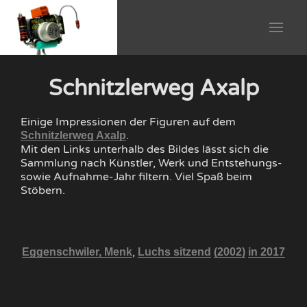
Schnitzlerweg Axalp
Einige Impressionen der Figuren auf dem
.
Schnitzlerweg Axalp
Mit den Links unterhalb des Bildes lässt sich die
Sammlung nach Künstler, Werk und Entstehungs-
sowie Aufnahme-Jahr filtern. Viel Spaß beim
Stöbern.
,
Eggenschwiler, Menk
Luchs sitzend
(2002)
in 2017
Eg