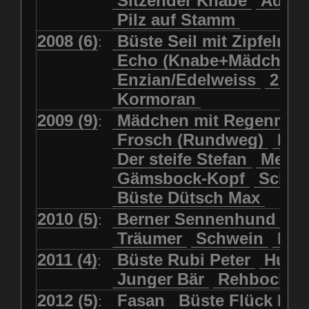
Sitzender Knabe
Adler 
Pilz auf Stamm
2008 (6)
Büste Seil mit Zipfelmü
:
Echo (Knabe+Mädchen
Enzian/Edelweiss
2 Ha
Kormoran
2009 (9)
Mädchen mit Regenmol
:
Frosch (Rundweg)
Kuh
Der steife Stefan
Meits
Gämsbock-Kopf
Schme
Büste Dütsch Max
2010 (5)
Berner Sennenhund
Bü
:
Träumer
Schwein
Kol
2011 (4)
Büste Rubi Peter
Huck
:
Junger Bär
Rehbockko
2012 (5)
Fasan
Büste Flück Ern
: