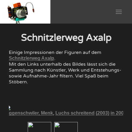
Schnitzlerweg Axalp
Einige Impressionen der Figuren auf dem
.
Schnitzlerweg Axalp
Mit den Links unterhalb des Bildes lässt sich die
Sammlung nach Künstler, Werk und Entstehungs-
sowie Aufnahme-Jahr filtern. Viel Spaß beim
Stöbern.
,
05
Eggenschwiler, Menk
Luchs schreitend
(2003)
in 2005
E