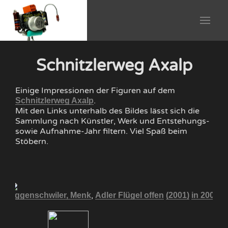
Schnitzlerweg Axalp
Einige Impressionen der Figuren auf dem
.
Schnitzlerweg Axalp
Mit den Links unterhalb des Bildes lässt sich die
Sammlung nach Künstler, Werk und Entstehungs-
sowie Aufnahme-Jahr filtern. Viel Spaß beim
Stöbern.
,
05
Eggenschwiler, Menk
Adler Flügel offen
(2001)
in 2005