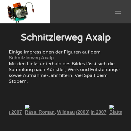
Schnitzlerweg Axalp
Einige Impressionen der Figuren auf dem
.
Schnitzlerweg Axalp
Mit den Links unterhalb des Bildes lässt sich die
Sammlung nach Künstler, Werk und Entstehungs-
sowie Aufnahme-Jahr filtern. Viel Spaß beim
Stöbern.
,
03)
in 2007
Räss, Roman
Wildsau
(2003)
in 2007
Blatter, C