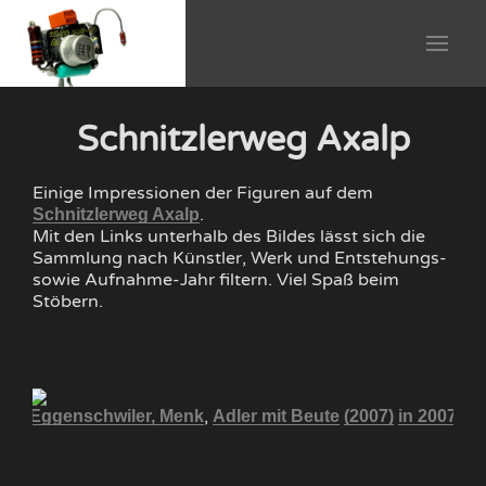
Schnitzlerweg Axalp
Einige Impressionen der Figuren auf dem
.
Schnitzlerweg Axalp
Mit den Links unterhalb des Bildes lässt sich die
Sammlung nach Künstler, Werk und Entstehungs-
sowie Aufnahme-Jahr filtern. Viel Spaß beim
Stöbern.
,
007
Eggenschwiler, Menk
Adler mit Beute
(2007)
in 2007
Eg