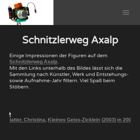
Schnitzlerweg Axalp
Einige Impressionen der Figuren auf dem
.
Schnitzlerweg Axalp
Mit den Links unterhalb des Bildes lässt sich die
Sammlung nach Künstler, Werk und Entstehungs-
sowie Aufnahme-Jahr filtern. Viel Spaß beim
Stöbern.
,
07
Blatter, Christina
Kleines Geiss-Zicklein
(2003)
in 2007
B