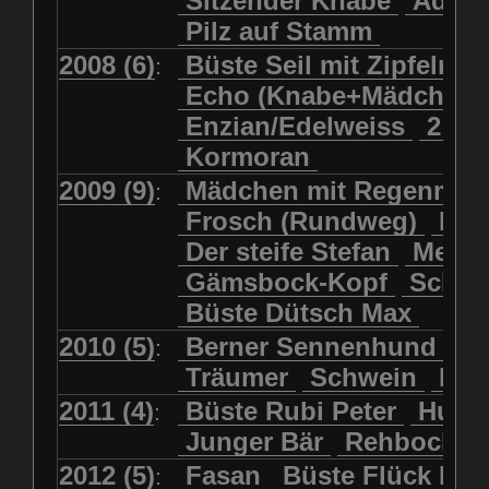
Sitzender Knabe
Adler 
Pilz auf Stamm
2008 (6)
Büste Seil mit Zipfelmü
:
Echo (Knabe+Mädchen
Enzian/Edelweiss
2 Ha
Kormoran
2009 (9)
Mädchen mit Regenmol
:
Frosch (Rundweg)
Kuh
Der steife Stefan
Meits
Gämsbock-Kopf
Schme
Büste Dütsch Max
2010 (5)
Berner Sennenhund
Bü
:
Träumer
Schwein
Kol
2011 (4)
Büste Rubi Peter
Huck
:
Junger Bär
Rehbockko
2012 (5)
Fasan
Büste Flück Ern
: