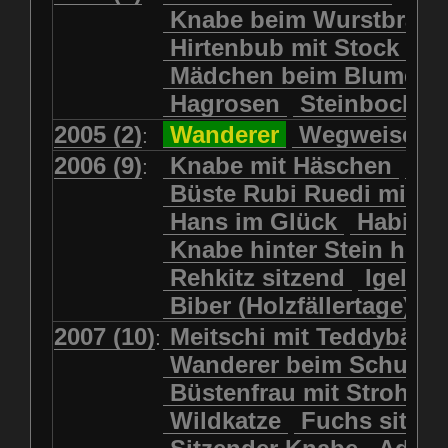
Kolkrabe
Kormoran
Knabe beim Wurstbrate
Mädchen beim Blumenpflücken
Kuhkopf
Luchs schreitend
Hirtenbub mit Stock
Mädchen in Regenjacke
Luchs sitzend
Murmeltier
Mädchen beim Blumenp
Mädchen in Regenjacke und Reg
Murmeltiere
Rehbockkopf
Hagrosen
Steinbock
J
Mädchen mit Regenmolch
Rehkitz
Rehkitz sitzend
Mädchen mit Schmetterling
2005 (2)
Wanderer
Wegweiser
:
Salamader
Schmetterling
Mätti Grossmann-Michel
2006 (9)
Knabe mit Häschen
Wo
:
Schmetterlinge
Schnecke
Meitschi (Rundweg)
Büste Rubi Ruedi mit H
Schwarznasenschaf
Meitschi mit Teddybär
Hans im Glück
Habich
Schwarznasenschaf mit Kalb
Pilzfraueli
Risetenmandli
Knabe hinter Stein her
Schwein
Steinbock
Sitzender Knabe
Tengeler
Rehkitz sitzend
Igel
Steinbock
Steinmarder
Träumer
Wanderer
Biber (Holzfällertage)
Uhu
Uhu
Uhu mit Jungen
Wanderer beim Schuhbinden
2007 (10)
Meitschi mit Teddybär
K
:
Waschbär
Wildkatze
Wegweiser
Wilde Hilde
Wanderer beim Schuhb
Wildsau
Wolf
Ziegenkopf
Wildhüter
Wurzelkind
Büstenfrau mit Strohut
Wildkatze
Fuchs sitze