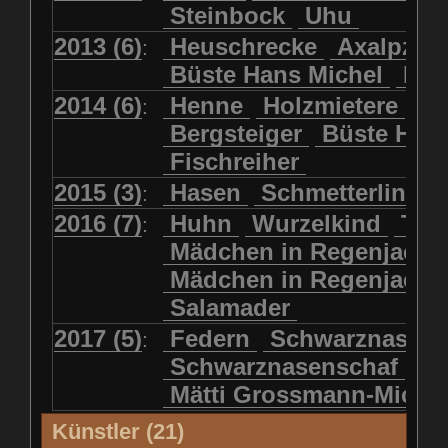
Steinbock
Uhu
2013 (6)
Heuschrecke
Axalpzwe
:
Büste Hans Michel
Ha
2014 (6)
Henne
Holzmietere
Fr
:
Bergsteiger
Büste HP 
Fischreiher
2015 (3)
Hasen
Schmetterlinge
:
2016 (7)
Huhn
Wurzelkind
Türk
:
Mädchen in Regenjacke
Mädchen in Regenjack
Salamader
2017 (5)
Federn
Schwarznasens
:
Schwarznasenschaf
Mätti Grossmann-Miche
Künstler (21)