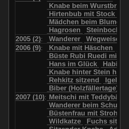
Kolkrabe
Kormoran
Knabe beim Wurstbrate
Mädchen beim Blumenpflücken
Kuhkopf
Luchs schreitend
Hirtenbub mit Stock
Mädchen in Regenjacke
Luchs sitzend
Murmeltier
Mädchen beim Blumenp
Mädchen in Regenjacke und Reg
Murmeltiere
Rehbockkopf
Hagrosen
Steinbock
J
Mädchen mit Regenmolch
Rehkitz
Rehkitz sitzend
Mädchen mit Schmetterling
2005 (2)
Wanderer
Wegweiser
:
Salamader
Schmetterling
Mätti Grossmann-Michel
2006 (9)
Knabe mit Häschen
Wo
:
Schmetterlinge
Schnecke
Meitschi (Rundweg)
Büste Rubi Ruedi mit H
Schwarznasenschaf
Meitschi mit Teddybär
Hans im Glück
Habich
Schwarznasenschaf mit Kalb
Pilzfraueli
Risetenmandli
Knabe hinter Stein her
Schwein
Steinbock
Sitzender Knabe
Tengeler
Rehkitz sitzend
Igel
Steinbock
Steinmarder
Träumer
Wanderer
Biber (Holzfällertage)
Uhu
Uhu
Uhu mit Jungen
Wanderer beim Schuhbinden
2007 (10)
Meitschi mit Teddybär
K
:
Waschbär
Wildkatze
Wegweiser
Wilde Hilde
Wanderer beim Schuhb
Wildsau
Wolf
Ziegenkopf
Wildhüter
Wurzelkind
Büstenfrau mit Strohut
Wildkatze
Fuchs sitze