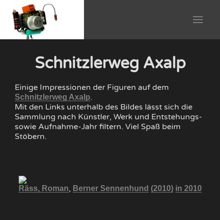
Schnitzlerweg Axalp
Einige Impressionen der Figuren auf dem
.
Schnitzlerweg Axalp
Mit den Links unterhalb des Bildes lässt sich die
Sammlung nach Künstler, Werk und Entstehungs-
sowie Aufnahme-Jahr filtern. Viel Spaß beim
Stöbern.
,
2010
Räss, Roman
Berner Sennenhund
(2010)
in 2010
Rä