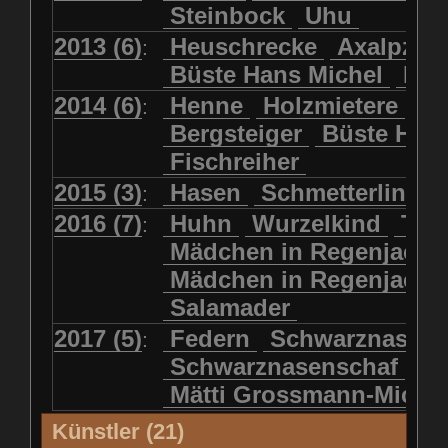
Steinbock
Uhu
2013 (6)
Heuschrecke
Axalpzwe
:
Büste Hans Michel
Ha
2014 (6)
Henne
Holzmietere
Fr
:
Bergsteiger
Büste HP 
Fischreiher
2015 (3)
Hasen
Schmetterlinge
:
2016 (7)
Huhn
Wurzelkind
Türk
:
Mädchen in Regenjacke
Mädchen in Regenjack
Salamader
2017 (5)
Federn
Schwarznasens
:
Schwarznasenschaf
Mätti Grossmann-Miche
Künstler (21)