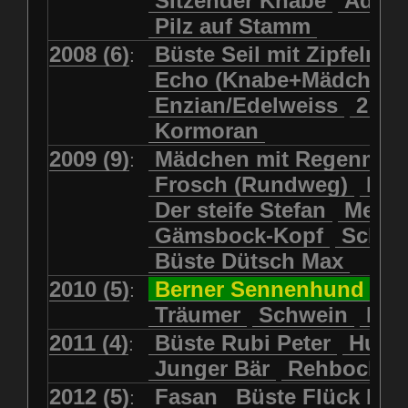
Sitzender Knabe
Adler 
Pilz auf Stamm
2008 (6)
Büste Seil mit Zipfelmü
:
Echo (Knabe+Mädchen
Enzian/Edelweiss
2 Ha
Kormoran
2009 (9)
Mädchen mit Regenmol
:
Frosch (Rundweg)
Kuh
Der steife Stefan
Meits
Gämsbock-Kopf
Schme
Büste Dütsch Max
2010 (5)
Berner Sennenhund
Bü
:
Träumer
Schwein
Kol
2011 (4)
Büste Rubi Peter
Huck
:
Junger Bär
Rehbockko
2012 (5)
Fasan
Büste Flück Ern
: