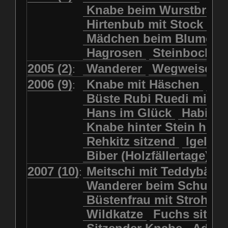
Kolkrabe
Kormoran
Knabe beim Wurstbrate
Mädchen beim Blumenpflücken
Kuhkopf
Luchs schreitend
Hirtenbub mit Stock
Mädchen in Regenjacke
Luchs sitzend
Murmeltier
Mädchen beim Blumenp
Mädchen in Regenjacke und Reg
Murmeltiere
Rehbockkopf
Hagrosen
Steinbock
J
Mädchen mit Regenmolch
Rehkitz
Rehkitz sitzend
Mädchen mit Schmetterling
2005 (2)
Wanderer
Wegweiser
:
Salamader
Schmetterling
Mätti Grossmann-Michel
2006 (9)
Knabe mit Häschen
Wo
:
Schmetterlinge
Schnecke
Meitschi (Rundweg)
Büste Rubi Ruedi mit H
Schwarznasenschaf
Meitschi mit Teddybär
Hans im Glück
Habich
Schwarznasenschaf mit Kalb
Pilzfraueli
Risetenmandli
Knabe hinter Stein her
Schwein
Steinbock
Sitzender Knabe
Tengeler
Rehkitz sitzend
Igel
Steinbock
Steinmarder
Träumer
Wanderer
Biber (Holzfällertage)
Uhu
Uhu
Uhu mit Jungen
Wanderer beim Schuhbinden
2007 (10)
Meitschi mit Teddybär
K
:
Waschbär
Wildkatze
Wegweiser
Wilde Hilde
Wanderer beim Schuhb
Wildsau
Wolf
Ziegenkopf
Wildhüter
Wurzelkind
Büstenfrau mit Strohut
Wildkatze
Fuchs sitze