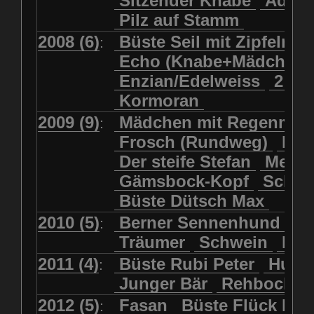
Sitzender Knabe
Adler 
Pilz auf Stamm
2008 (6)
Büste Seil mit Zipfelmü
:
Echo (Knabe+Mädchen
Enzian/Edelweiss
2 Ha
Kormoran
2009 (9)
Mädchen mit Regenmol
:
Frosch (Rundweg)
Kuh
Der steife Stefan
Meits
Gämsbock-Kopf
Schme
Büste Dütsch Max
2010 (5)
Berner Sennenhund
Bü
:
Träumer
Schwein
Kol
2011 (4)
Büste Rubi Peter
Huck
:
Junger Bär
Rehbockko
2012 (5)
Fasan
Büste Flück Ern
: