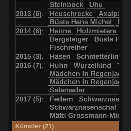
Steinbock
Uhu
2013 (6)
Heuschrecke
Axalpzwe
:
Büste Hans Michel
Ha
2014 (6)
Henne
Holzmietere
Fr
:
Bergsteiger
Büste HP 
Fischreiher
2015 (3)
Hasen
Schmetterlinge
:
2016 (7)
Huhn
Wurzelkind
Türk
:
Mädchen in Regenjacke
Mädchen in Regenjack
Salamader
2017 (5)
Federn
Schwarznasens
:
Schwarznasenschaf
Mätti Grossmann-Miche
Künstler (21)