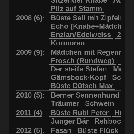
Sitzender Knabe
Adler 
Pilz auf Stamm
2008 (6)
Büste Seil mit Zipfelmü
:
Echo (Knabe+Mädchen
Enzian/Edelweiss
2 Ha
Kormoran
2009 (9)
Mädchen mit Regenmol
:
Frosch (Rundweg)
Kuh
Der steife Stefan
Meits
Gämsbock-Kopf
Schme
Büste Dütsch Max
2010 (5)
Berner Sennenhund
Bü
:
Träumer
Schwein
Kol
2011 (4)
Büste Rubi Peter
Huck
:
Junger Bär
Rehbockko
2012 (5)
Fasan
Büste Flück Ern
: