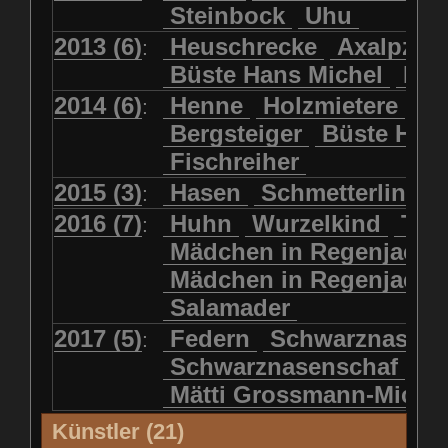
Steinbock
Uhu
2013 (6)
Heuschrecke
Axalpzwe
:
Büste Hans Michel
Ha
2014 (6)
Henne
Holzmietere
Fr
:
Bergsteiger
Büste HP 
Fischreiher
2015 (3)
Hasen
Schmetterlinge
:
2016 (7)
Huhn
Wurzelkind
Türk
:
Mädchen in Regenjacke
Mädchen in Regenjack
Salamader
2017 (5)
Federn
Schwarznasens
:
Schwarznasenschaf
Mätti Grossmann-Miche
Künstler (21)