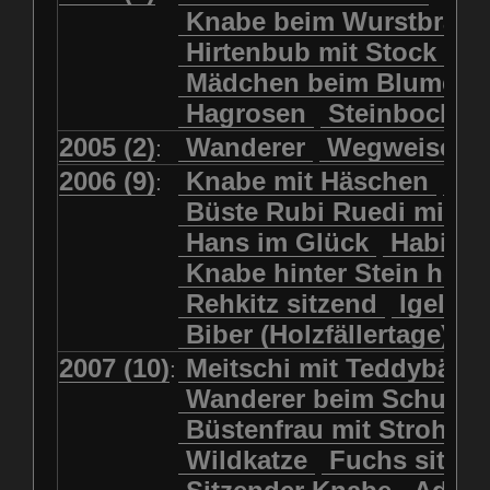
Kolkrabe
Kormoran
Knabe beim Wurstbrate
Mädchen beim Blumenpflücken
Kuhkopf
Luchs schreitend
Hirtenbub mit Stock
Mädchen in Regenjacke
Luchs sitzend
Murmeltier
Mädchen beim Blumenp
Mädchen in Regenjacke und Reg
Murmeltiere
Rehbockkopf
Hagrosen
Steinbock
J
Mädchen mit Regenmolch
Rehkitz
Rehkitz sitzend
Mädchen mit Schmetterling
2005 (2)
Wanderer
Wegweiser
:
Salamader
Schmetterling
Mätti Grossmann-Michel
2006 (9)
Knabe mit Häschen
Wo
:
Schmetterlinge
Schnecke
Meitschi (Rundweg)
Büste Rubi Ruedi mit H
Schwarznasenschaf
Meitschi mit Teddybär
Hans im Glück
Habich
Schwarznasenschaf mit Kalb
Pilzfraueli
Risetenmandli
Knabe hinter Stein her
Schwein
Steinbock
Sitzender Knabe
Tengeler
Rehkitz sitzend
Igel
Steinbock
Steinmarder
Träumer
Wanderer
Biber (Holzfällertage)
Uhu
Uhu
Uhu mit Jungen
Wanderer beim Schuhbinden
2007 (10)
Meitschi mit Teddybär
K
:
Waschbär
Wildkatze
Wegweiser
Wilde Hilde
Wanderer beim Schuhb
Wildsau
Wolf
Ziegenkopf
Wildhüter
Wurzelkind
Büstenfrau mit Strohut
Wildkatze
Fuchs sitze