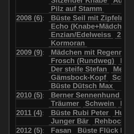
Sitzender Knabe
Adler 
Pilz auf Stamm
2008 (6)
Büste Seil mit Zipfelmü
:
Echo (Knabe+Mädchen
Enzian/Edelweiss
2 Ha
Kormoran
2009 (9)
Mädchen mit Regenmol
:
Frosch (Rundweg)
Kuh
Der steife Stefan
Meits
Gämsbock-Kopf
Schme
Büste Dütsch Max
2010 (5)
Berner Sennenhund
Bü
:
Träumer
Schwein
Kol
2011 (4)
Büste Rubi Peter
Huck
:
Junger Bär
Rehbockko
2012 (5)
Fasan
Büste Flück Ern
: