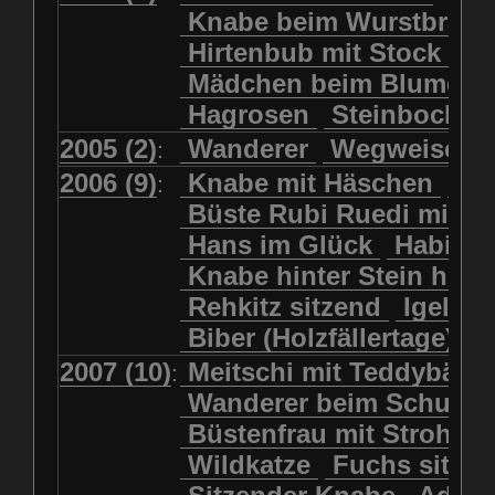
Kolkrabe
Kormoran
Knabe beim Wurstbrate
Mädchen beim Blumenpflücken
Kuhkopf
Luchs schreitend
Hirtenbub mit Stock
Mädchen in Regenjacke
Luchs sitzend
Murmeltier
Mädchen beim Blumenp
Mädchen in Regenjacke und Reg
Murmeltiere
Rehbockkopf
Hagrosen
Steinbock
J
Mädchen mit Regenmolch
Rehkitz
Rehkitz sitzend
Mädchen mit Schmetterling
2005 (2)
Wanderer
Wegweiser
:
Salamader
Schmetterling
Mätti Grossmann-Michel
2006 (9)
Knabe mit Häschen
Wo
:
Schmetterlinge
Schnecke
Meitschi (Rundweg)
Büste Rubi Ruedi mit H
Schwarznasenschaf
Meitschi mit Teddybär
Hans im Glück
Habich
Schwarznasenschaf mit Kalb
Pilzfraueli
Risetenmandli
Knabe hinter Stein her
Schwein
Steinbock
Sitzender Knabe
Tengeler
Rehkitz sitzend
Igel
Steinbock
Steinmarder
Träumer
Wanderer
Biber (Holzfällertage)
Uhu
Uhu
Uhu mit Jungen
Wanderer beim Schuhbinden
2007 (10)
Meitschi mit Teddybär
K
:
Waschbär
Wildkatze
Wegweiser
Wilde Hilde
Wanderer beim Schuhb
Wildsau
Wolf
Ziegenkopf
Wildhüter
Wurzelkind
Büstenfrau mit Strohut
Wildkatze
Fuchs sitze