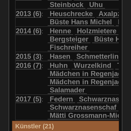
Steinbock
Uhu
2013 (6)
Heuschrecke
Axalpzwe
:
Büste Hans Michel
Ha
2014 (6)
Henne
Holzmietere
Fr
:
Bergsteiger
Büste HP 
Fischreiher
2015 (3)
Hasen
Schmetterlinge
:
2016 (7)
Huhn
Wurzelkind
Türk
:
Mädchen in Regenjacke
Mädchen in Regenjack
Salamader
2017 (5)
Federn
Schwarznasens
:
Schwarznasenschaf
Mätti Grossmann-Miche
Künstler (21)